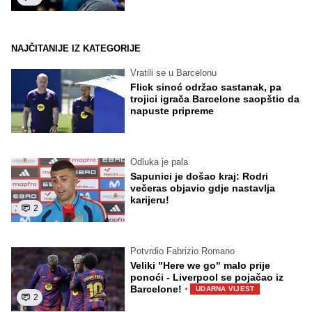
NAJČITANIJE IZ KATEGORIJE
Vratili se u Barcelonu
Flick sinoć održao sastanak, pa
trojici igrača Barcelone saopštio da
napuste pripreme
Odluka je pala
Sapunici je došao kraj: Rodri
večeras objavio gdje nastavlja
karijeru!
2
Potvrdio Fabrizio Romano
Veliki "Here we go" malo prije
ponoći - Liverpool se pojačao iz
·
Barcelone!
UDARNA VIJEST
2