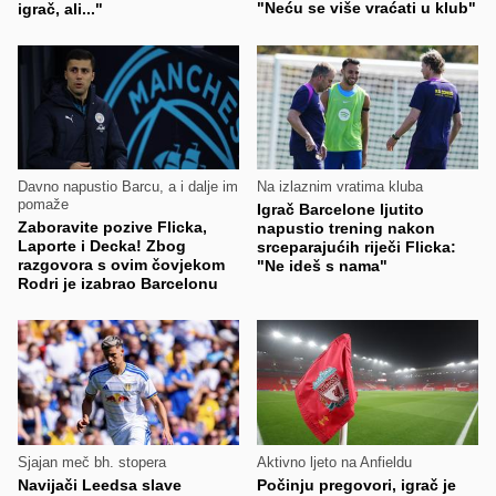
"Neću se više vraćati u klub"
igrač, ali..."
Davno napustio Barcu, a i dalje im
Na izlaznim vratima kluba
pomaže
Igrač Barcelone ljutito
Zaboravite pozive Flicka,
napustio trening nakon
Laporte i Decka! Zbog
srceparajućih riječi Flicka:
razgovora s ovim čovjekom
"Ne ideš s nama"
Rodri je izabrao Barcelonu
Sjajan meč bh. stopera
Aktivno ljeto na Anfieldu
Navijači Leedsa slave
Počinju pregovori, igrač je