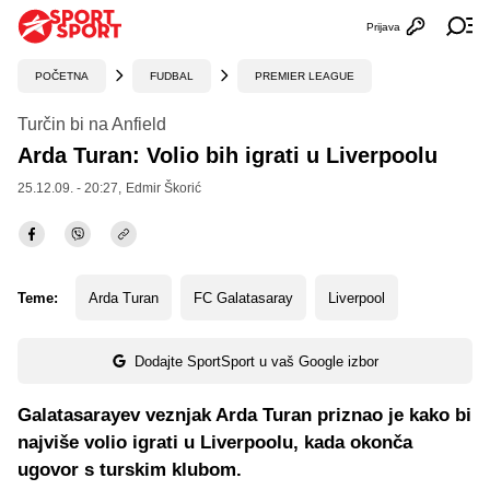
Prijava
Otvori profi
Ot
POČETNA
FUDBAL
PREMIER LEAGUE
Turčin bi na Anfield
Arda Turan: Volio bih igrati u Liverpoolu
25.12.09. - 20:27,
Edmir Škorić
Teme:
Arda Turan
FC Galatasaray
Liverpool
Dodajte SportSport u vaš Google izbor
Galatasarayev veznjak Arda Turan priznao je kako bi
najviše volio igrati u Liverpoolu, kada okonča
ugovor s turskim klubom.