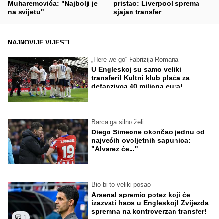
Muharemovića: "Najbolji je
pristao: Liverpool sprema
na svijetu"
sjajan transfer
NAJNOVIJE VIJESTI
„Here we go“ Fabrizija Romana
U Engleskoj su samo veliki
transferi! Kultni klub plaća za
defanzivca 40 miliona eura!
Barca ga silno želi
Diego Simeone okončao jednu od
najvećih ovoljetnih sapunica:
"Alvarez će..."
Bio bi to veliki posao
Arsenal spremio potez koji će
izazvati haos u Engleskoj! Zvijezda
spremna na kontroverzan transfer!
1