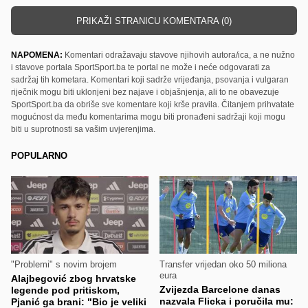
PRIKAŽI STRANICU KOMENTARA (0)
NAPOMENA:
Komentari odražavaju stavove njihovih autora/ica, a ne nužno
i stavove portala SportSport.ba te portal ne može i neće odgovarati za
sadržaj tih kometara. Komentari koji sadrže vrijeđanja, psovanja i vulgaran
riječnik mogu biti uklonjeni bez najave i objašnjenja, ali to ne obavezuje
SportSport.ba da obriše sve komentare koji krše pravila. Čitanjem prihvatate
mogućnost da među komentarima mogu biti pronađeni sadržaji koji mogu
biti u suprotnosti sa vašim uvjerenjima.
POPULARNO
"Problemi" s novim brojem
Transfer vrijedan oko 50 miliona
eura
Alajbegović zbog hrvatske
Zvijezda Barcelone danas
legende pod pritiskom,
nazvala Flicka i poručila mu:
Pjanić ga brani: "Bio je veliki