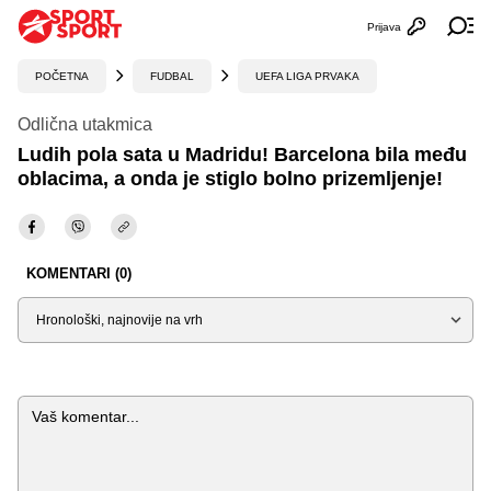
Prijava
Otvori profi
Ot
POČETNA
FUDBAL
UEFA LIGA PRVAKA
Odlična utakmica
Ludih pola sata u Madridu! Barcelona bila među
oblacima, a onda je stiglo bolno prizemljenje!
KOMENTARI (0)
Sortiraj
Komentar