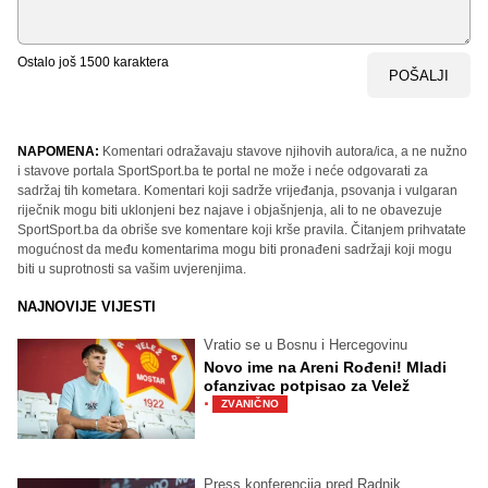
Ostalo još
1500
karaktera
POŠALJI
NAPOMENA:
Komentari odražavaju stavove njihovih autora/ica, a ne nužno
i stavove portala SportSport.ba te portal ne može i neće odgovarati za
sadržaj tih kometara. Komentari koji sadrže vrijeđanja, psovanja i vulgaran
riječnik mogu biti uklonjeni bez najave i objašnjenja, ali to ne obavezuje
SportSport.ba da obriše sve komentare koji krše pravila. Čitanjem prihvatate
mogućnost da među komentarima mogu biti pronađeni sadržaji koji mogu
biti u suprotnosti sa vašim uvjerenjima.
NAJNOVIJE VIJESTI
Vratio se u Bosnu i Hercegovinu
Novo ime na Areni Rođeni! Mladi
ofanzivac potpisao za Velež
·
ZVANIČNO
Press konferencija pred Radnik