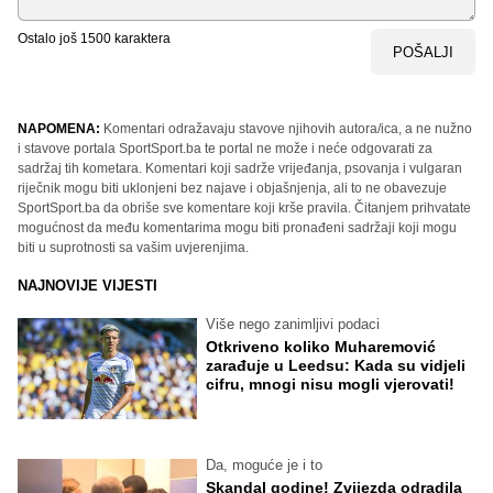
Ostalo još
1500
karaktera
POŠALJI
NAPOMENA:
Komentari odražavaju stavove njihovih autora/ica, a ne nužno
i stavove portala SportSport.ba te portal ne može i neće odgovarati za
sadržaj tih kometara. Komentari koji sadrže vrijeđanja, psovanja i vulgaran
riječnik mogu biti uklonjeni bez najave i objašnjenja, ali to ne obavezuje
SportSport.ba da obriše sve komentare koji krše pravila. Čitanjem prihvatate
mogućnost da među komentarima mogu biti pronađeni sadržaji koji mogu
biti u suprotnosti sa vašim uvjerenjima.
NAJNOVIJE VIJESTI
Više nego zanimljivi podaci
Otkriveno koliko Muharemović
zarađuje u Leedsu: Kada su vidjeli
cifru, mnogi nisu mogli vjerovati!
Da, moguće je i to
Skandal godine! Zvijezda odradila