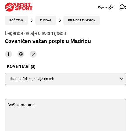
Prijava
Otvori profi
Ot
POČETNA
FUDBAL
PRIMERA DIVISION
Legenda ostaje u svom gradu
Ozvaničen važan potpis u Madridu
KOMENTARI (0)
Sortiraj
Komentar