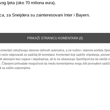
vog ljeta (oko 70 miliona eura).
ca, za Sneijdera su zainteresovani Inter i Bayern.
PRIKAŽI STRANICU KOMENTARA (0)
omentari odražavaju stavove njihovih autora/ica, a ne nužno i stavove portala Spor
i neće odgovarati za sadržaj tih kometara. Komentari koji sadrže vrijeđanja, psovan
iti uklonjeni bez najave i objašnjenja, ali to ne obavezuje SportSport.ba da obriše
la. Čitanjem prihvatate mogućnost da među komentarima mogu biti pronađeni sadrža
ti sa vašim uvjerenjima.