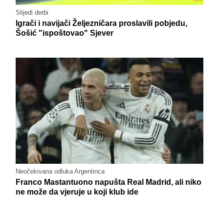
Slijedi derbi
Igrači i navijači Željezničara proslavili pobjedu,
Šošić "ispoštovao" Sjever
Neočekivana odluka Argentinca
Franco Mastantuono napušta Real Madrid, ali niko
ne može da vjeruje u koji klub ide