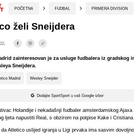
POČETNA
FUDBAL
PRIMERA DIVISION
ico želi Sneijdera
:22,
adrid zainteresovan je za usluge fudbalera iz gradskog i
leya Sneijdera.
etico Madrid
Wesley Sneijder
Dodajte SportSport u vaš Google izbor
tivac Holandije i nekadašnji fudbaler amsterdamskog Ajaxa
g ljeta napustiti Real, s obzirom na potpise Kake i Cristian
da Atletico uslijed igranja u Ligi prvaka ima sasvim dovoljn