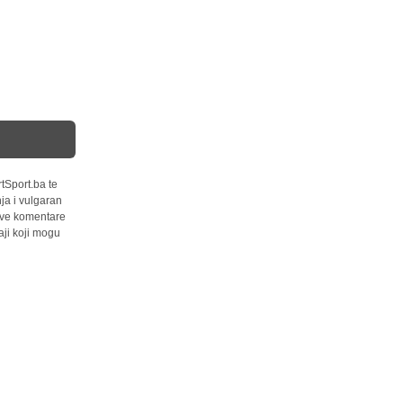
tSport.ba te
ja i vulgaran
 sve komentare
ji koji mogu