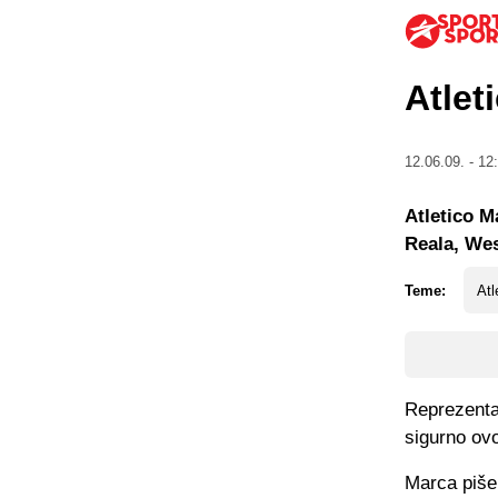
Atlet
12.06.09. - 12
Atletico M
Reala, Wes
Teme:
Atl
Reprezenta
sigurno ovo
Marca piše 