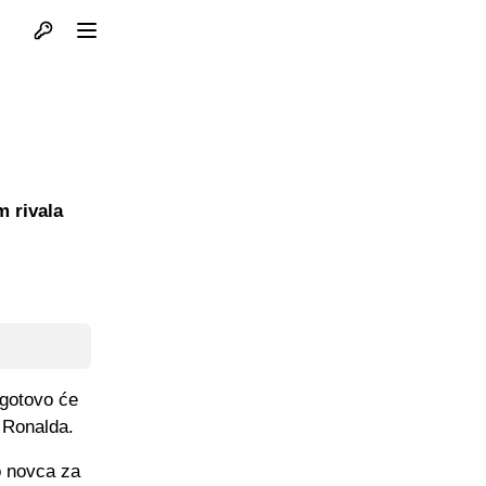
Otvori profil
Otvori meni
m rivala
 gotovo će
a Ronalda.
o novca za