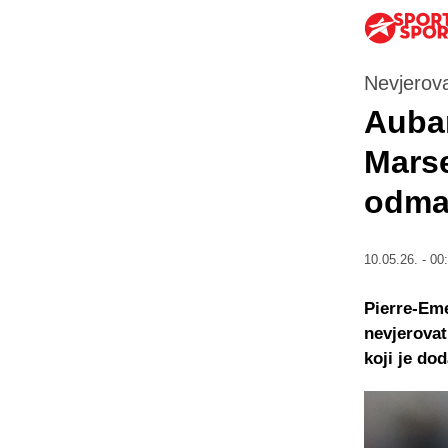
Nevjerov
Auba
Marse
odmah
10.05.26. - 00
Pierre-Eme
nevjerovat
koji je do