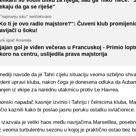
ekaju da ga se riješe"
 "najmanju ruku" neočekivano
Ko ti je ovo radio majstore?": Čuveni klub promijeni
avijači u šoku!
vši igrač Arsenala
jajan gol je viđen večeras u Francuskoj - Primio lopt
koro na centru, uslijedila prava majstorija
ediji navode da je Tahri cijelu situaciju veoma ozbiljno shv
ncident upravi kluba, nakon čega je donesena odluka da Aub
anjen iz ekipe za narednu utakmicu protiv Le Havrea.
onski napadač kasnije izvinio i Tahriju i čelnicima kluba, Ma
učio kazniti kako bi poslao jasnu poruku ostatku svlačionice.
a izazvala je veliki haos među navijačima Marseillea, posebn
z veoma turbulentnu sezonu u kojoj je praktično ostao bez b