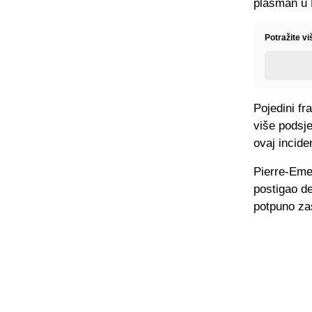
plasman u 
Potražite vi
Pojedini fr
više podsje
ovaj incide
Pierre-Eme
postigao de
potpuno zas