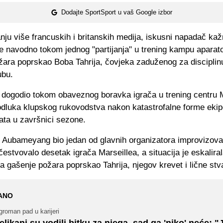
Dodajte SportSport u vaš Google izbor
ju više francuskih i britanskih medija, iskusni napadač kaž
je navodno tokom jednog "partijanja" u trening kampu apara
žara poprskao Boba Tahrija, čovjeka zaduženog za disciplinu
ubu.
e dogodio tokom obaveznog boravka igrača u trening centru M
 odluka klupskog rukovodstva nakon katastrofalne forme ekipe
tata u završnici sezone.
 Aubameyang bio jedan od glavnih organizatora improvizov
učestvovalo desetak igrača Marseillea, a situacija je eskalira
 gašenje požara poprskao Tahrija, njegov krevet i lične stva
ANO
roman pad u karijeri
elikani su vodili bitku za njega, sad ga 'niko' neće: 