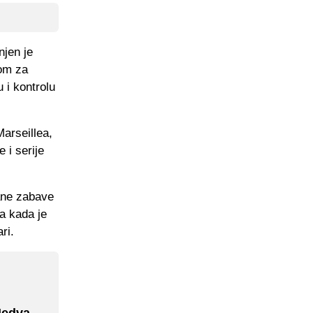
njen je
tom za
 i kontrolu
arseillea,
 i serije
ane zabave
la kada je
ri.
"Jedva