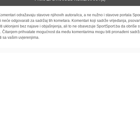
omentari odražavaju stavove njihovih autora/ica, a ne nužno i stavove portala Spor
i neće odgovarati za sadržaj tih kometara. Komentari koji sadrže vrijeđanja, psovan
iti uklonjeni bez najave i objašnjenja, ali to ne obavezuje SportSport.ba da obriše
la. Čitanjem prihvatate mogućnost da među komentarima mogu biti pronađeni sadrža
ti sa vašim uvjerenjima.