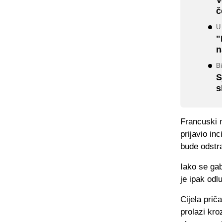
č
U
"
n
Bi
S
s
Francuski m
prijavio i
bude odstr
Iako se gab
je ipak odl
Cijela prič
prolazi kro