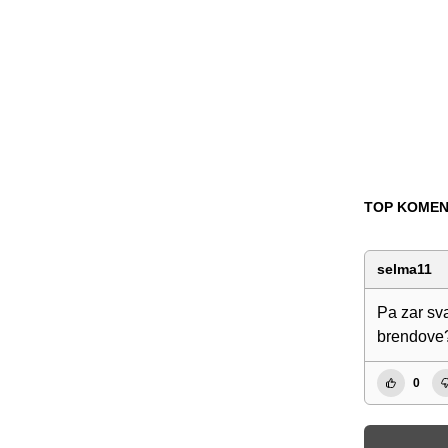
TOP KOMEN
selma11
Pa zar sv
brendove
0