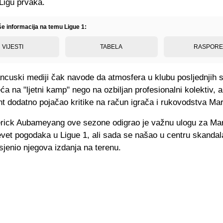
Ligu prvaka.
še informacija na temu Ligue 1:
VIJESTI
TABELA
RASPOR
ancuski mediji čak navode da atmosfera u klubu posljednjih
ća na "ljetni kamp" nego na ozbiljan profesionalni kolektiv, 
nt dodatno pojačao kritike na račun igrača i rukovodstva Mar
rick Aubameyang ove sezone odigrao je važnu ulogu za Mars
vet pogodaka u Ligue 1, ali sada se našao u centru skandala
jenio njegova izdanja na terenu.