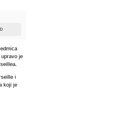
ED
 sedmica
a upravo je
seillea.
eille i
 koji je