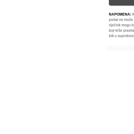
NAPOMENA:
K
portal ne može 
riječnik mogu b
koji krše pravi
biti u suprotnos