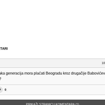
TARI
10
aka generacija mora plaćati Beogradu kroz drugačije Baboviće
?
0
PRIKAŽI STRANICU KOMENTARA (1)