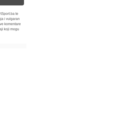
tSport.ba te
ja i vulgaran
 sve komentare
ji koji mogu