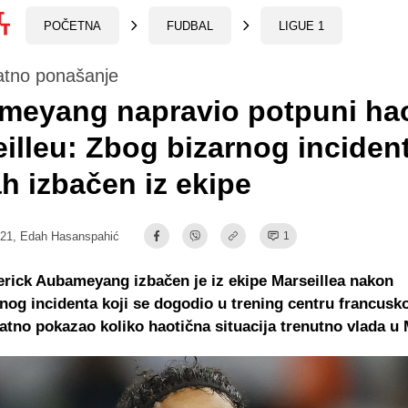
POČETNA
FUDBAL
LIGUE 1
atno ponašanje
meyang napravio potpuni ha
illeu: Zbog bizarnog inciden
 izbačen iz ekipe
:21,
Edah Hasanspahić
1
rick Aubameyang izbačen je iz ekipe Marseillea nakon
nog incidenta koji se dogodio u trening centru francusko
datno pokazao koliko haotična situacija trenutno vlada u 