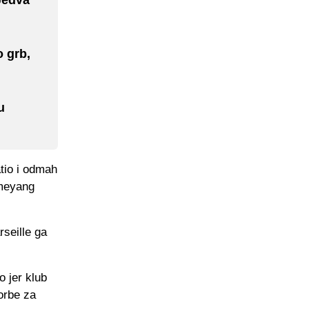
o grb,
u
atio i odmah
ameyang
rseille ga
o jer klub
orbe za