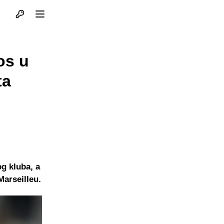
Otvori profil
Otvori meni
os u
ta
g kluba, a
Marseilleu.