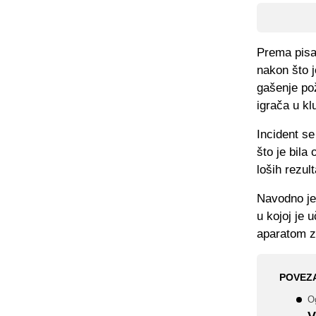
Prema pisan
nakon što 
gašenje po
igrača u kl
Incident s
što je bila
loših rezul
Navodno je
u kojoj je 
aparatom za
POVEZ
Og
V