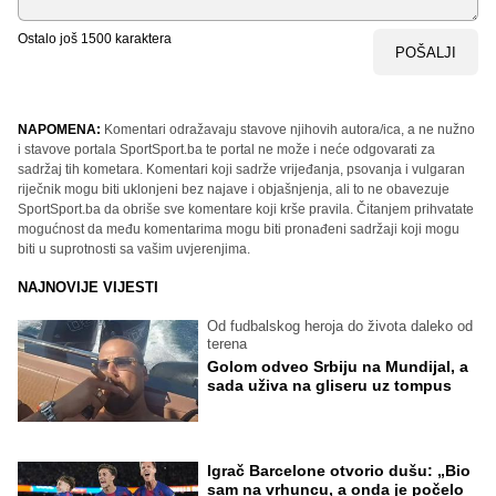
Ostalo još
1500
karaktera
POŠALJI
NAPOMENA:
Komentari odražavaju stavove njihovih autora/ica, a ne nužno
i stavove portala SportSport.ba te portal ne može i neće odgovarati za
sadržaj tih kometara. Komentari koji sadrže vrijeđanja, psovanja i vulgaran
riječnik mogu biti uklonjeni bez najave i objašnjenja, ali to ne obavezuje
SportSport.ba da obriše sve komentare koji krše pravila. Čitanjem prihvatate
mogućnost da među komentarima mogu biti pronađeni sadržaji koji mogu
biti u suprotnosti sa vašim uvjerenjima.
NAJNOVIJE VIJESTI
Od fudbalskog heroja do života daleko od
terena
Golom odveo Srbiju na Mundijal, a
sada uživa na gliseru uz tompus
Igrač Barcelone otvorio dušu: „Bio
sam na vrhuncu, a onda je počelo