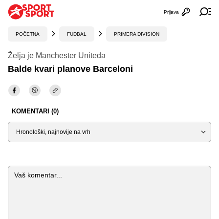
Prijava
Otvori profi
Ot
POČETNA
FUDBAL
PRIMERA DIVISION
Želja je Manchester Uniteda
Balde kvari planove Barceloni
KOMENTARI (0)
Sortiraj
Komentar