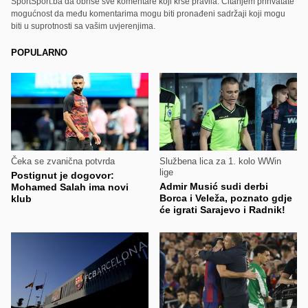
SportSport.ba da obriše sve komentare koji krše pravila. Čitanjem prihvatate
mogućnost da među komentarima mogu biti pronađeni sadržaji koji mogu
biti u suprotnosti sa vašim uvjerenjima.
POPULARNO
Čeka se zvanična potvrda
Službena lica za 1. kolo WWin
lige
Postignut je dogovor:
Admir Musić sudi derbi
Mohamed Salah ima novi
Borca i Veleža, poznato gdje
klub
će igrati Sarajevo i Radnik!