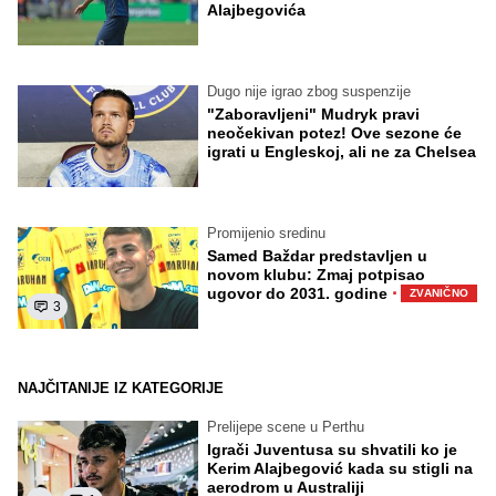
Alajbegovića
Dugo nije igrao zbog suspenzije
"Zaboravljeni" Mudryk pravi
neočekivan potez! Ove sezone će
igrati u Engleskoj, ali ne za Chelsea
Promijenio sredinu
Samed Baždar predstavljen u
novom klubu: Zmaj potpisao
·
ugovor do 2031. godine
ZVANIČNO
3
NAJČITANIJE IZ KATEGORIJE
Prelijepe scene u Perthu
Igrači Juventusa su shvatili ko je
Kerim Alajbegović kada su stigli na
aerodrom u Australiji