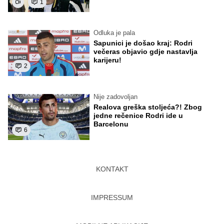
1
Odluka je pala
Sapunici je došao kraj: Rodri
večeras objavio gdje nastavlja
karijeru!
2
Nije zadovoljan
Realova greška stoljeća?! Zbog
jedne rečenice Rodri ide u
Barcelonu
6
KONTAKT
IMPRESSUM