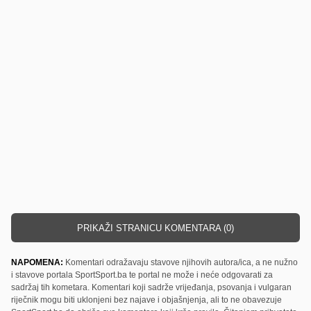
PRIKAŽI STRANICU KOMENTARA (0)
NAPOMENA:
Komentari odražavaju stavove njihovih autora/ica, a ne nužno
i stavove portala SportSport.ba te portal ne može i neće odgovarati za
sadržaj tih kometara. Komentari koji sadrže vrijeđanja, psovanja i vulgaran
riječnik mogu biti uklonjeni bez najave i objašnjenja, ali to ne obavezuje