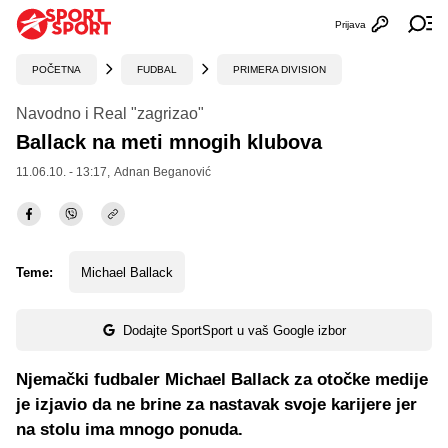
Prijava
Otvori profi
Ot
POČETNA
FUDBAL
PRIMERA DIVISION
Navodno i Real "zagrizao"
Ballack na meti mnogih klubova
11.06.10. - 13:17,
Adnan Beganović
Teme:
Michael Ballack
Dodajte SportSport u vaš Google izbor
Njemački fudbaler Michael Ballack za otočke medije
je izjavio da ne brine za nastavak svoje karijere jer
na stolu ima mnogo ponuda.