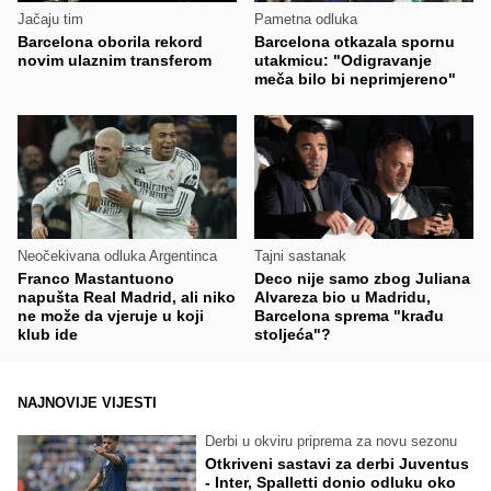
Jačaju tim
Pametna odluka
Barcelona oborila rekord
Barcelona otkazala spornu
novim ulaznim transferom
utakmicu: "Odigravanje
meča bilo bi neprimjereno"
Neočekivana odluka Argentinca
Tajni sastanak
Franco Mastantuono
Deco nije samo zbog Juliana
napušta Real Madrid, ali niko
Alvareza bio u Madridu,
ne može da vjeruje u koji
Barcelona sprema "krađu
klub ide
stoljeća"?
NAJNOVIJE VIJESTI
Derbi u okviru priprema za novu sezonu
Otkriveni sastavi za derbi Juventus
- Inter, Spalletti donio odluku oko