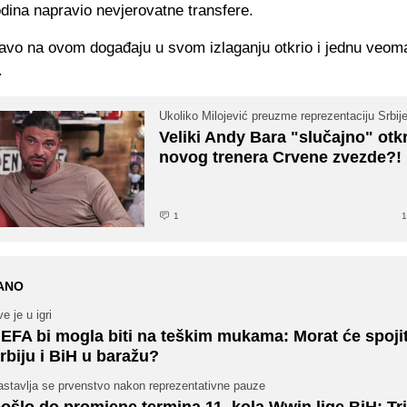
dina napravio nevjerovatne transfere.
ravo na ovom događaju u svom izlaganju otkrio i jednu veom
.
Ukoliko Milojević preuzme reprezentaciju Srbij
Veliki Andy Bara "slučajno" otk
novog trenera Crvene zvezde?!
1
1
ANO
e je u igri
EFA bi mogla biti na teškim mukama: Morat će spojit
rbiju i BiH u baražu?
astavlja se prvenstvo nakon reprezentativne pauze
ošlo do promjene termina 11. kola Wwin lige BiH: Tri