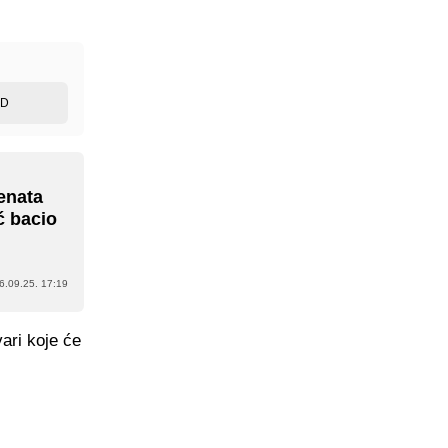
ED
lenata
ć bacio
6.09.25. 17:19
ari koje će