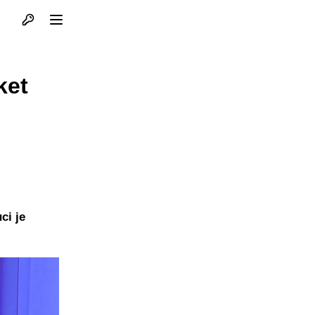
Otvori profil
Otvori meni
ket
ci je