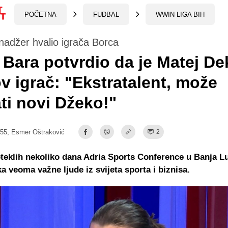
POČETNA
FUDBAL
WWIN LIGA BIH
nadžer hvalio igrača Borca
Bara potvrdio da je Matej De
v igrač: "Ekstratalent, može
ti novi Džeko!"
:55,
Esmer Oštraković
2
eklih nekoliko dana Adria Sports Conference u Banja Lu
a veoma važne ljude iz svijeta sporta i biznisa.