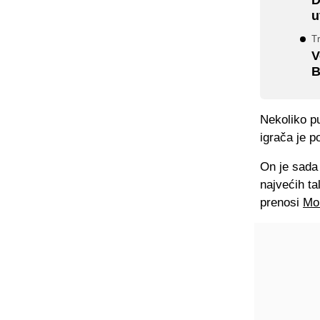
u
T
V
B
Nekoliko pu
igrača je p
On je sada 
najvećih ta
prenosi
Mo