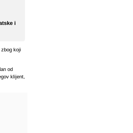
atske i
 zbog koji
dan od
gov klijent,