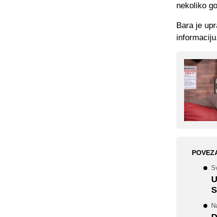
nekoliko go
Bara je up
informaciju
POVEZ
Sv
U
S
N
D