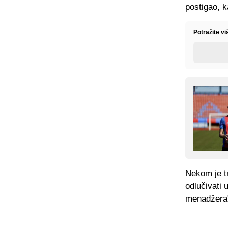
postigao, 
Potražite v
Nekom je tr
odlučivati
menadžera"