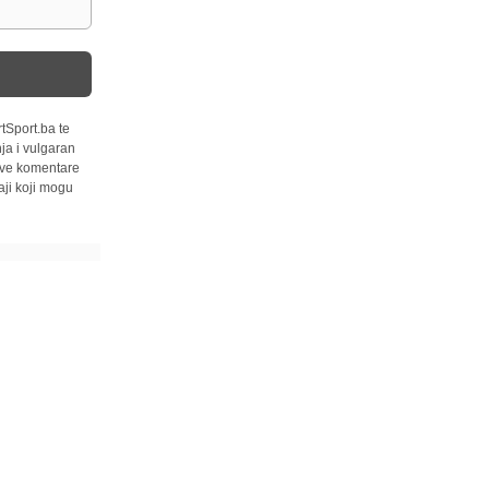
tSport.ba te
ja i vulgaran
 sve komentare
ji koji mogu