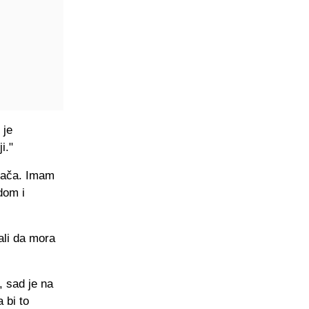
 je
i."
grača. Imam
dom i
ali da mora
, sad je na
 bi to