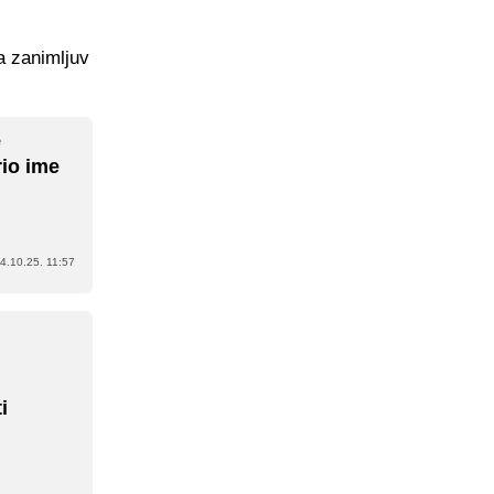
a zanimljuv
e
rio ime
4.10.25. 11:57
i