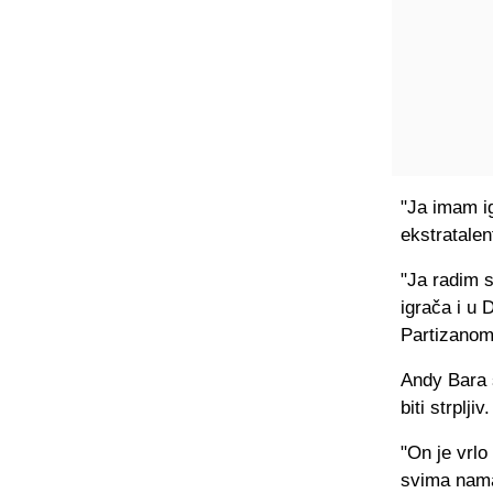
"Ja imam i
ekstratalent
"Ja radim s
igrača i u 
Partizanom,
Andy Bara 
biti strpljiv.
"On je vrlo
svima nama