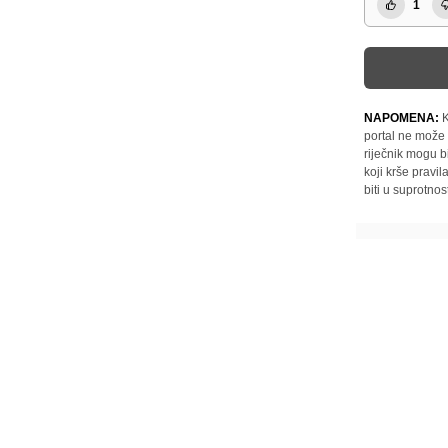
1
NAPOMENA:
K
portal ne može 
riječnik mogu b
koji krše pravi
biti u suprotnos