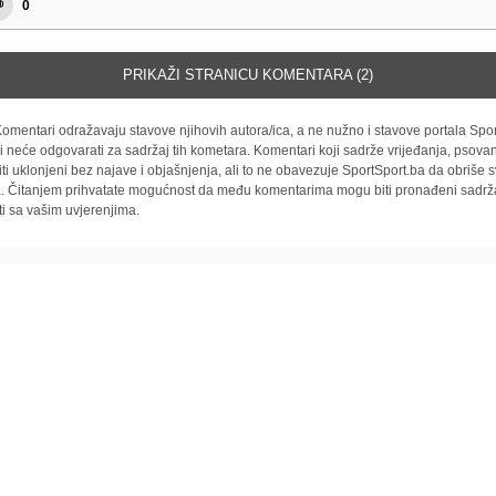
0
PRIKAŽI STRANICU KOMENTARA (2)
omentari odražavaju stavove njihovih autora/ica, a ne nužno i stavove portala Spor
i neće odgovarati za sadržaj tih kometara. Komentari koji sadrže vrijeđanja, psovan
iti uklonjeni bez najave i objašnjenja, ali to ne obavezuje SportSport.ba da obriše
la. Čitanjem prihvatate mogućnost da među komentarima mogu biti pronađeni sadrža
ti sa vašim uvjerenjima.