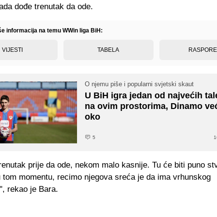
kada dođe trenutak da ode.
iše informacija na temu WWin liga BiH:
VIJESTI
TABELA
RASPOR
O njemu piše i popularni svjetski skaut
U BiH igra jedan od najvećih ta
na ovim prostorima, Dinamo ve
oko
5
1
enutak prije da ode, nekom malo kasnije. Tu će biti puno stv
 u tom momentu, recimo njegova sreća je da ima vrhunskog
, rekao je Bara.