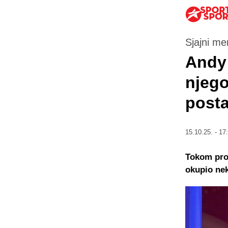
Sjajni me
Andy 
njego
posta
15.10.25. - 17
Tokom prot
okupio nek