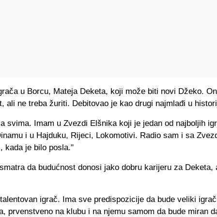
grača u Borcu, Mateja Deketa, koji može biti novi Džeko. On
, ali ne treba žuriti. Debitovao je kao drugi najmlađi u historij
a svima. Imam u Zvezdi Elšnika koji je jedan od najboljih i
Dinamu i u Hajduku, Rijeci, Lokomotivi. Radio sam i sa Zvez
 kada je bilo posla."
smatra da budućnost donosi jako dobru karijeru za Deketa, 
 talentovan igrač. Ima sve predispozicije da bude veliki igrač
, prvenstveno na klubu i na njemu samom da bude miran da