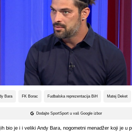
dy Bara
FK Borac
Fudbalska reprezentacija BiH
Matej Deket
Dodajte SportSport u vaš Google izbor
ih bio je i i veliki Andy Bara, nogometni menadžer koji je u p