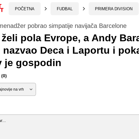
POČETNA
FUDBAL
PRIMERA DIVISION
menadžer pobrao simpatije navijača Barcelone
želi pola Evrope, a Andy Bar
 nazvao Deca i Laportu i pok
 je gospodin
(0)