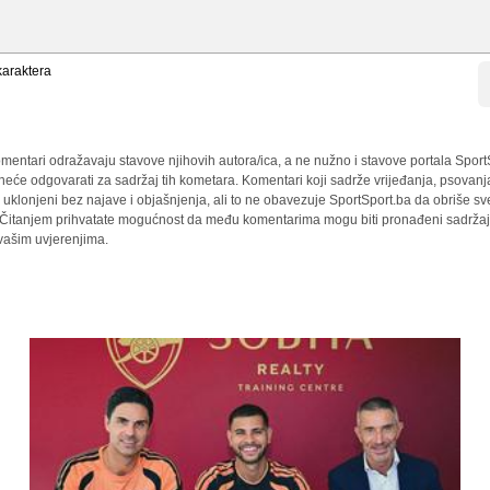
araktera
mentari odražavaju stavove njihovih autora/ica, a ne nužno i stavove portala Sport
 neće odgovarati za sadržaj tih kometara. Komentari koji sadrže vrijeđanja, psovanj
i uklonjeni bez najave i objašnjenja, ali to ne obavezuje SportSport.ba da obriše 
a. Čitanjem prihvatate mogućnost da među komentarima mogu biti pronađeni sadržaji
 vašim uvjerenjima.