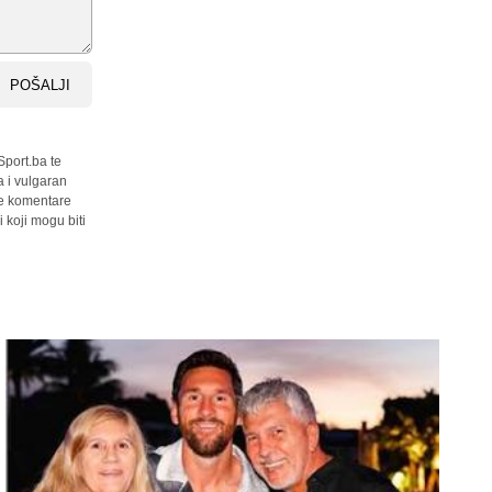
POŠALJI
Sport.ba te
a i vulgaran
sve komentare
 koji mogu biti