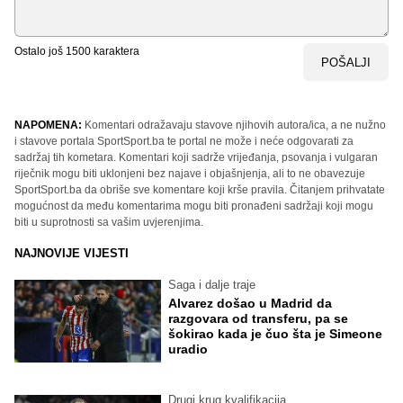
Ostalo još
1500
karaktera
POŠALJI
NAPOMENA:
Komentari odražavaju stavove njihovih autora/ica, a ne nužno
i stavove portala SportSport.ba te portal ne može i neće odgovarati za
sadržaj tih kometara. Komentari koji sadrže vrijeđanja, psovanja i vulgaran
riječnik mogu biti uklonjeni bez najave i objašnjenja, ali to ne obavezuje
SportSport.ba da obriše sve komentare koji krše pravila. Čitanjem prihvatate
mogućnost da među komentarima mogu biti pronađeni sadržaji koji mogu
biti u suprotnosti sa vašim uvjerenjima.
NAJNOVIJE VIJESTI
Saga i dalje traje
Alvarez došao u Madrid da
razgovara od transferu, pa se
šokirao kada je čuo šta je Simeone
uradio
Drugi krug kvalifikacija