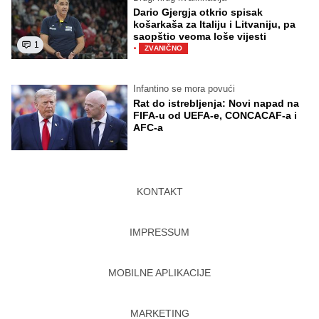
Dario Gjergja otkrio spisak
košarkaša za Italiju i Litvaniju, pa
saopštio veoma loše vijesti
1
·
ZVANIČNO
Infantino se mora povući
Rat do istrebljenja: Novi napad na
FIFA-u od UEFA-e, CONCACAF-a i
AFC-a
KONTAKT
IMPRESSUM
MOBILNE APLIKACIJE
MARKETING