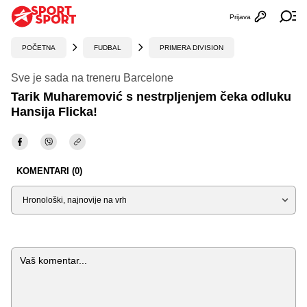
Prijava
Otvori profi
Ot
POČETNA
FUDBAL
PRIMERA DIVISION
Sve je sada na treneru Barcelone
Tarik Muharemović s nestrpljenjem čeka odluku
Hansija Flicka!
KOMENTARI (0)
Sortiraj
Komentar