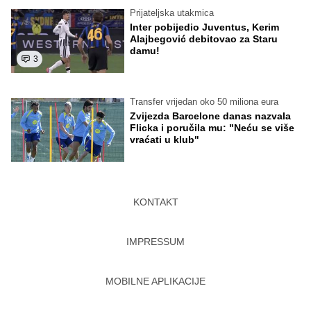
Prijateljska utakmica
Inter pobijedio Juventus, Kerim
Alajbegović debitovao za Staru
damu!
3
Transfer vrijedan oko 50 miliona eura
Zvijezda Barcelone danas nazvala
Flicka i poručila mu: "Neću se više
vraćati u klub"
KONTAKT
IMPRESSUM
MOBILNE APLIKACIJE