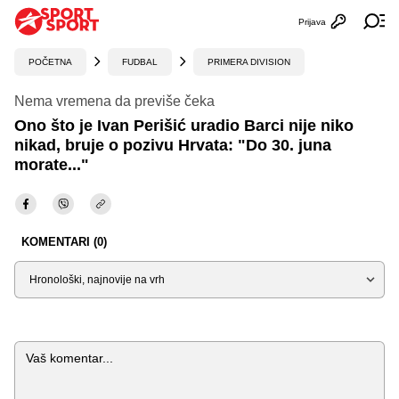
Prijava
Otvori profi
Ot
POČETNA
FUDBAL
PRIMERA DIVISION
Nema vremena da previše čeka
Ono što je Ivan Perišić uradio Barci nije niko
nikad, bruje o pozivu Hrvata: "Do 30. juna
morate..."
KOMENTARI (0)
Sortiraj
Komentar