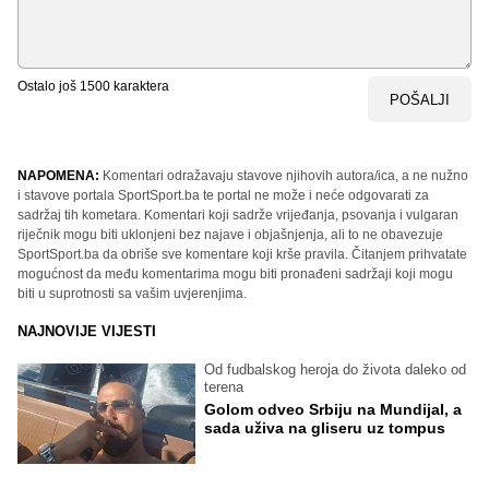
Ostalo još
1500
karaktera
POŠALJI
NAPOMENA:
Komentari odražavaju stavove njihovih autora/ica, a ne nužno
i stavove portala SportSport.ba te portal ne može i neće odgovarati za
sadržaj tih kometara. Komentari koji sadrže vrijeđanja, psovanja i vulgaran
riječnik mogu biti uklonjeni bez najave i objašnjenja, ali to ne obavezuje
SportSport.ba da obriše sve komentare koji krše pravila. Čitanjem prihvatate
mogućnost da među komentarima mogu biti pronađeni sadržaji koji mogu
biti u suprotnosti sa vašim uvjerenjima.
NAJNOVIJE VIJESTI
Od fudbalskog heroja do života daleko od
terena
Golom odveo Srbiju na Mundijal, a
sada uživa na gliseru uz tompus