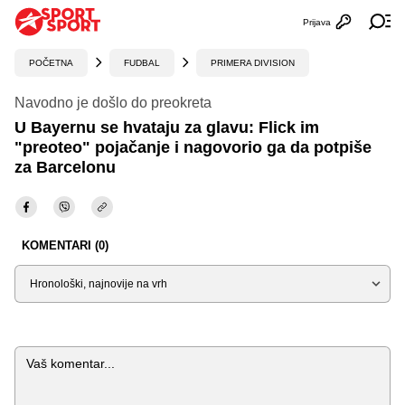
Prijava
Otvori profi
Ot
POČETNA
FUDBAL
PRIMERA DIVISION
Navodno je došlo do preokreta
U Bayernu se hvataju za glavu: Flick im
"preoteo" pojačanje i nagovorio ga da potpiše
za Barcelonu
KOMENTARI (0)
Sortiraj
Komentar