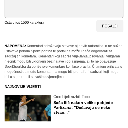
Ostalo još
1500
karaktera
POŠALJI
NAPOMENA:
Komentari odražavaju stavove njihovih autora/ica, a ne nužno
i stavove portala SportSport.ba te portal ne može i neće odgovarati za
sadržaj tih kometara. Komentari koji sadrže vrijeđanja, psovanja i vulgaran
riječnik mogu biti uklonjeni bez najave i objašnjenja, ali to ne obavezuje
SportSport.ba da obriše sve komentare koji krše pravila. Čitanjem prihvatate
mogućnost da među komentarima mogu biti pronađeni sadržaji koji mogu
biti u suprotnosti sa vašim uvjerenjima.
NAJNOVIJE VIJESTI
Crno-bijeli razbili Tobol
Saša Ilić nakon velike pobjede
Partizana: "Dešavaju se neke
stvari..."