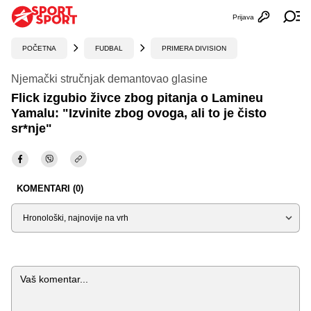
Prijava
Otvori profi
Ot
POČETNA
FUDBAL
PRIMERA DIVISION
Njemački stručnjak demantovao glasine
Flick izgubio živce zbog pitanja o Lamineu
Yamalu: "Izvinite zbog ovoga, ali to je čisto
sr*nje"
KOMENTARI (0)
Sortiraj
Komentar