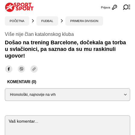
Prijava
Otvori profi
Ot
POČETNA
FUDBAL
PRIMERA DIVISION
Više nije član katalonskog kluba
Došao na trening Barcelone, dočekala ga torba
u svlačionici, pa saznao da su mu raskinuli
ugovor!
KOMENTARI (0)
Sortiraj
Komentar