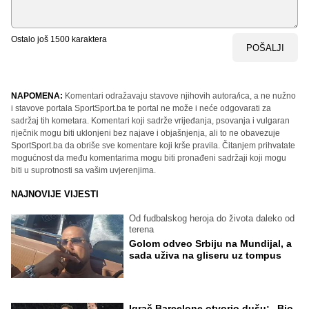
Ostalo još
1500
karaktera
POŠALJI
NAPOMENA:
Komentari odražavaju stavove njihovih autora/ica, a ne nužno
i stavove portala SportSport.ba te portal ne može i neće odgovarati za
sadržaj tih kometara. Komentari koji sadrže vrijeđanja, psovanja i vulgaran
riječnik mogu biti uklonjeni bez najave i objašnjenja, ali to ne obavezuje
SportSport.ba da obriše sve komentare koji krše pravila. Čitanjem prihvatate
mogućnost da među komentarima mogu biti pronađeni sadržaji koji mogu
biti u suprotnosti sa vašim uvjerenjima.
NAJNOVIJE VIJESTI
Od fudbalskog heroja do života daleko od
terena
Golom odveo Srbiju na Mundijal, a
sada uživa na gliseru uz tompus
Igrač Barcelone otvorio dušu: „Bio