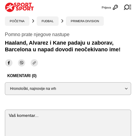
Prijava
Otvori profi
Ot
POČETNA
FUDBAL
PRIMERA DIVISION
Pomno prate njegove nastupe
Haaland, Alvarez i Kane padaju u zaborav,
Barcelona u napad dovodi neočekivano ime!
KOMENTARI (0)
Sortiraj
Komentar