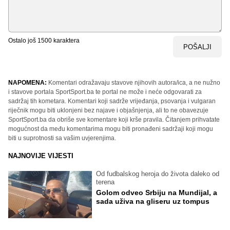
Ostalo još
1500
karaktera
POŠALJI
NAPOMENA:
Komentari odražavaju stavove njihovih autora/ica, a ne nužno
i stavove portala SportSport.ba te portal ne može i neće odgovarati za
sadržaj tih kometara. Komentari koji sadrže vrijeđanja, psovanja i vulgaran
riječnik mogu biti uklonjeni bez najave i objašnjenja, ali to ne obavezuje
SportSport.ba da obriše sve komentare koji krše pravila. Čitanjem prihvatate
mogućnost da među komentarima mogu biti pronađeni sadržaji koji mogu
biti u suprotnosti sa vašim uvjerenjima.
NAJNOVIJE VIJESTI
Od fudbalskog heroja do života daleko od
terena
Golom odveo Srbiju na Mundijal, a
sada uživa na gliseru uz tompus