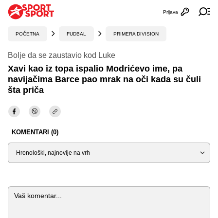
Prijava
Otvori profi
Ot
POČETNA
FUDBAL
PRIMERA DIVISION
Bolje da se zaustavio kod Luke
Xavi kao iz topa ispalio Modrićevo ime, pa
navijačima Barce pao mrak na oči kada su čuli
šta priča
KOMENTARI (0)
Sortiraj
Komentar