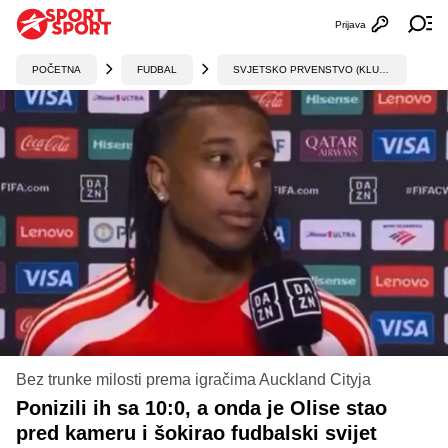
Prijava
Otvori profi
Ot
POČETNA
FUDBAL
SVJETSKO PRVENSTVO (KLUBOVI)
Bez trunke milosti prema igračima Auckland Cityja
Ponizili ih sa 10:0, a onda je Olise stao
pred kameru i šokirao fudbalski svijet