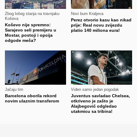
Zbog lošeg stanja na travnjaku
Novi bum Kraljeva
Koševa
Perez otvorio kasu kao nikad
Koševo nije spremno:
prije: Real novu zvijezdu
Sarajevo seli premijeru u
platio 140 miliona eura!
Mostar, postoji i opcija
odgode meča?
Jačaju tim
Viđen samo jedan pogodak
Barcelona oborila rekord
Juventus savladao Chelsea,
novim ulaznim transferom
otkriveno je zašto je
Alajbegović odgledao
utakmicu sa tribina!