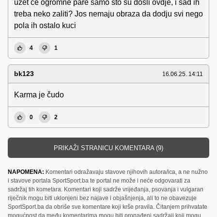
uzet ce ogromne pare samo sto su dosli ovdje, i sad ih
treba neko zaliti? Jos nemaju obraza da dodju svi nego
pola ih ostalo kuci
4
1
bk123
16.06.25. 14:11
Karma je čudo
0
2
PRIKAŽI STRANICU KOMENTARA (9)
NAPOMENA:
Komentari odražavaju stavove njihovih autora/ica, a ne nužno
i stavove portala SportSport.ba te portal ne može i neće odgovarati za
sadržaj tih kometara. Komentari koji sadrže vrijeđanja, psovanja i vulgaran
riječnik mogu biti uklonjeni bez najave i objašnjenja, ali to ne obavezuje
SportSport.ba da obriše sve komentare koji krše pravila. Čitanjem prihvatate
mogućnost da među komentarima mogu biti pronađeni sadržaji koji mogu