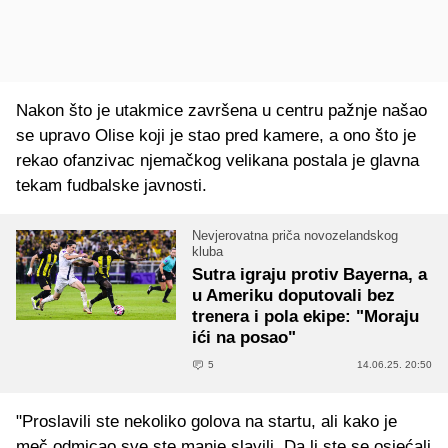
Nakon što je utakmice završena u centru pažnje našao
se upravo Olise koji je stao pred kamere, a ono što je
rekao ofanzivac njemačkog velikana postala je glavna
tekam fudbalske javnosti.
Nevjerovatna priča novozelandskog
kluba
Sutra igraju protiv Bayerna, a
u Ameriku doputovali bez
trenera i pola ekipe: "Moraju
ići na posao"
5
14.06.25. 20:50
"Proslavili ste nekoliko golova na startu, ali kako je
meč odmicao sve ste manje slavili. Da li ste se osjećali