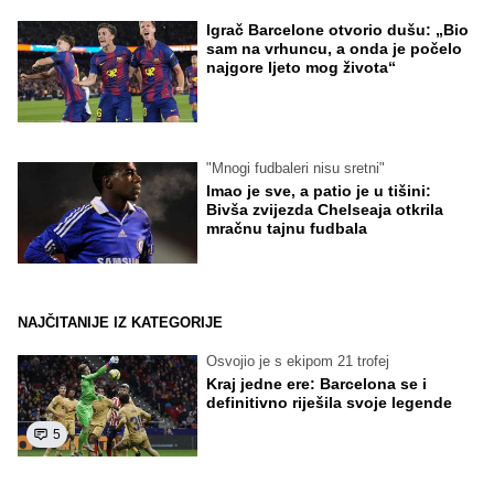
Igrač Barcelone otvorio dušu: „Bio
sam na vrhuncu, a onda je počelo
najgore ljeto mog života“
"Mnogi fudbaleri nisu sretni"
Imao je sve, a patio je u tišini:
Bivša zvijezda Chelseaja otkrila
mračnu tajnu fudbala
NAJČITANIJE IZ KATEGORIJE
Osvojio je s ekipom 21 trofej
Kraj jedne ere: Barcelona se i
definitivno riješila svoje legende
5