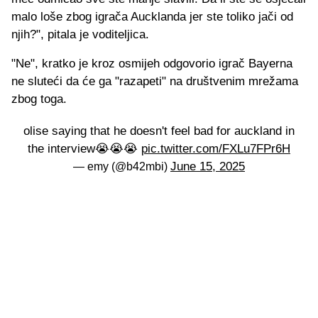
malo loše zbog igrača Aucklanda jer ste toliko jači od
njih?", pitala je voditeljica.
"Ne", kratko je kroz osmijeh odgovorio igrač Bayerna
ne sluteći da će ga "razapeti" na društvenim mrežama
zbog toga.
olise saying that he doesn't feel bad for auckland in
the interview😭😭😭
pic.twitter.com/FXLu7FPr6H
June 15, 2025
— emy (@b42mbi)