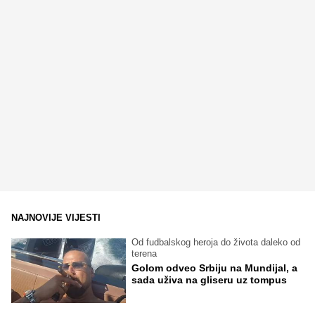
NAJNOVIJE VIJESTI
Od fudbalskog heroja do života daleko od
terena
Golom odveo Srbiju na Mundijal, a
sada uživa na gliseru uz tompus