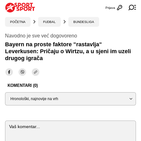
Prijava
Otvori profi
Ot
POČETNA
FUDBAL
BUNDESLIGA
Navodno je sve već dogovoreno
Bayern na proste faktore "rastavlja"
Leverkusen: Pričaju o Wirtzu, a u sjeni im uzeli
drugog igrača
KOMENTARI (0)
Sortiraj
Komentar