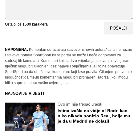
Ostalo još
1500
karaktera
POŠALJI
NAPOMENA:
Komentari odražavaju stavove njihovih autora/ica, a ne nužno
i stavove portala SportSport.ba te portal ne može i neće odgovarati za
sadržaj tih kometara. Komentari koji sadrže vrijeđanja, psovanja i vulgaran
riječnik mogu biti uklonjeni bez najave i objašnjenja, ali to ne obavezuje
SportSport.ba da obriše sve komentare koji krše pravila. Čitanjem prihvatate
mogućnost da među komentarima mogu biti pronađeni sadržaji koji mogu
biti u suprotnosti sa vašim uvjerenjima.
NAJNOVIJE VIJESTI
Ovo im nije trebao uraditi
Istina izašla na vidjelo! Rodri kao
niko nikada ponizio Real, bolje mu
je da u Madrid ne dolazi!