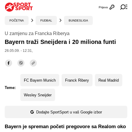
Prijava
Otvori profi
Ot
POČETNA
FUDBAL
BUNDESLIGA
U zamjenu za Francka Riberya
Bayern traži Sneijdera i 20 miliona funti
26.05.09. - 12:31,
FC Bayern Munich
Franck Ribery
Real Madrid
Teme:
Wesley Sneijder
Dodajte SportSport u vaš Google izbor
Bayern je spreman početi pregovore sa Realom oko