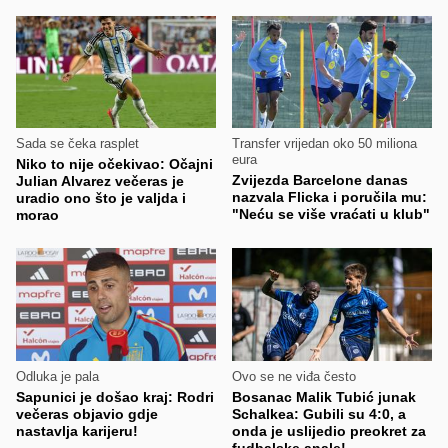
Sada se čeka rasplet
Transfer vrijedan oko 50 miliona
eura
Niko to nije očekivao: Očajni
Zvijezda Barcelone danas
Julian Alvarez večeras je
nazvala Flicka i poručila mu:
uradio ono što je valjda i
"Neću se više vraćati u klub"
morao
Odluka je pala
Ovo se ne viđa često
Sapunici je došao kraj: Rodri
Bosanac Malik Tubić junak
večeras objavio gdje
Schalkea: Gubili su 4:0, a
nastavlja karijeru!
onda je uslijedio preokret za
fudbalske anale!