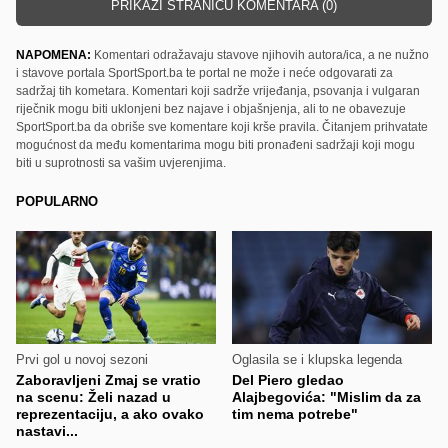
PRIKAŽI STRANICU KOMENTARA (0)
NAPOMENA:
Komentari odražavaju stavove njihovih autora/ica, a ne nužno
i stavove portala SportSport.ba te portal ne može i neće odgovarati za
sadržaj tih kometara. Komentari koji sadrže vrijeđanja, psovanja i vulgaran
riječnik mogu biti uklonjeni bez najave i objašnjenja, ali to ne obavezuje
SportSport.ba da obriše sve komentare koji krše pravila. Čitanjem prihvatate
mogućnost da među komentarima mogu biti pronađeni sadržaji koji mogu
biti u suprotnosti sa vašim uvjerenjima.
POPULARNO
Prvi gol u novoj sezoni
Oglasila se i klupska legenda
Zaboravljeni Zmaj se vratio
Del Piero gledao
na scenu: Želi nazad u
Alajbegovića: "Mislim da za
reprezentaciju, a ako ovako
tim nema potrebe"
nastavi...