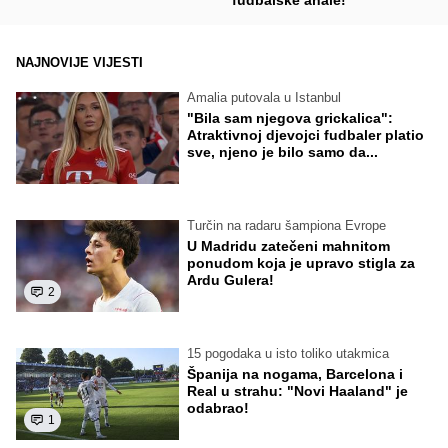
NAJNOVIJE VIJESTI
Amalia putovala u Istanbul
"Bila sam njegova grickalica":
Atraktivnoj djevojci fudbaler platio
sve, njeno je bilo samo da...
Turčin na radaru šampiona Evrope
U Madridu zatečeni mahnitom
ponudom koja je upravo stigla za
Ardu Gulera!
2
15 pogodaka u isto toliko utakmica
Španija na nogama, Barcelona i
Real u strahu: "Novi Haaland" je
odabrao!
1