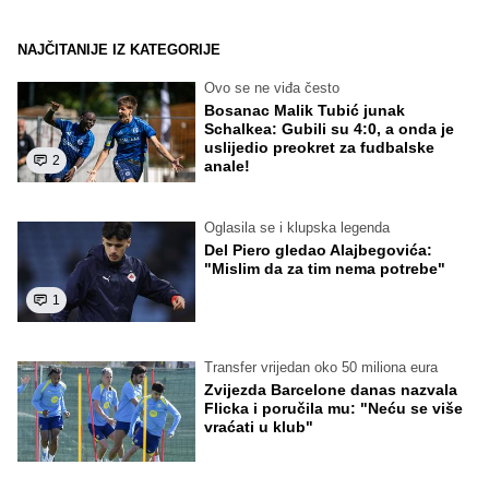
NAJČITANIJE IZ KATEGORIJE
Ovo se ne viđa često
Bosanac Malik Tubić junak
Schalkea: Gubili su 4:0, a onda je
uslijedio preokret za fudbalske
2
anale!
Oglasila se i klupska legenda
Del Piero gledao Alajbegovića:
"Mislim da za tim nema potrebe"
1
Transfer vrijedan oko 50 miliona eura
Zvijezda Barcelone danas nazvala
Flicka i poručila mu: "Neću se više
vraćati u klub"