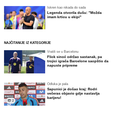
Iskren kao nikada do sada
Legenda otvorila dušu: "Možda
imam krticu u ekipi"
NAJČITANIJE IZ KATEGORIJE
Vratili se u Barcelonu
Flick sinoć održao sastanak, pa
trojici igrača Barcelone saopštio da
napuste pripreme
Odluka je pala
Sapunici je došao kraj: Rodri
večeras objavio gdje nastavlja
karijeru!
2