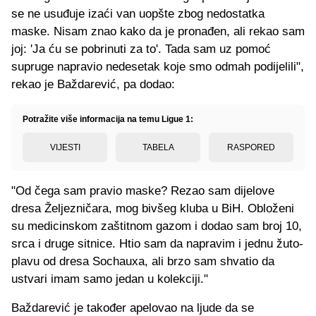
se ne usuđuje izaći van uopšte zbog nedostatka
maske. Nisam znao kako da je pronađen, ali rekao sam
joj: 'Ja ću se pobrinuti za to'. Tada sam uz pomoć
supruge napravio nedesetak koje smo odmah podijelili",
rekao je Baždarević, pa dodao:
Potražite više informacija na temu Ligue 1:
VIJESTI
TABELA
RASPORED
"Od čega sam pravio maske? Rezao sam dijelove
dresa Željezničara, mog bivšeg kluba u BiH. Obloženi
su medicinskom zaštitnom gazom i dodao sam broj 10,
srca i druge sitnice. Htio sam da napravim i jednu žuto-
plavu od dresa Sochauxa, ali brzo sam shvatio da
ustvari imam samo jedan u kolekciji."
Baždarević je također apelovao na ljude da se