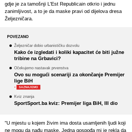
gdje je za tamošnji L'Est Republicain otkrio i jednu
zanimljivost, a to je da maske pravi od dijelova dresa
Željezničara.
POVEZANO
Željezničar dobio urbanističku dozvolu
Kako će izgledati i koliki kapacitet će biti južne
tribine na Grbavici?
Očekujemo nastavak prvenstva
Ovo su mogući scenariji za okončanje Premijer
lige BiH
·
SAZNAJEMO
Kviz znanja
SportSport.ba kviz: Premijer liga BiH, III dio
"U mjestu u kojem živim ima dosta usamljenih ljudi koji
ne mogu da nađu maske. Jedna gospođa mi je rekla da