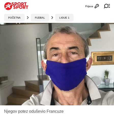
Prijava
Otvori profi
Ot
POČETNA
FUDBAL
LIGUE 1
Njegov potez oduševio Francuze