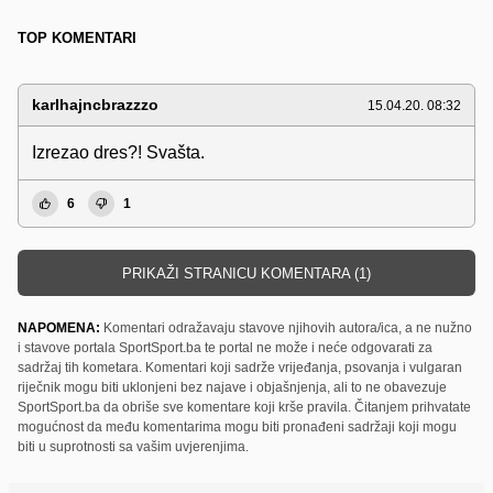
TOP KOMENTARI
karlhajncbrazzzo
15.04.20. 08:32
Izrezao dres?! Svašta.
6
1
PRIKAŽI STRANICU KOMENTARA (1)
NAPOMENA:
Komentari odražavaju stavove njihovih autora/ica, a ne nužno
i stavove portala SportSport.ba te portal ne može i neće odgovarati za
sadržaj tih kometara. Komentari koji sadrže vrijeđanja, psovanja i vulgaran
riječnik mogu biti uklonjeni bez najave i objašnjenja, ali to ne obavezuje
SportSport.ba da obriše sve komentare koji krše pravila. Čitanjem prihvatate
mogućnost da među komentarima mogu biti pronađeni sadržaji koji mogu
biti u suprotnosti sa vašim uvjerenjima.