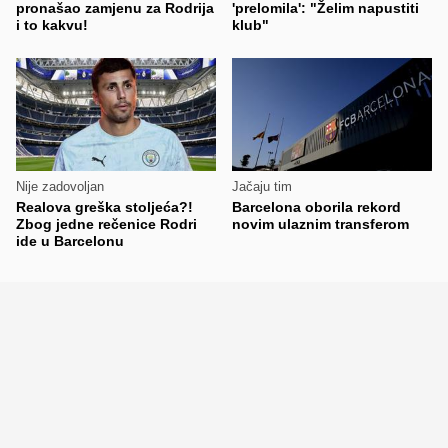
pronašao zamjenu za Rodrija
'prelomila': "Želim napustiti
i to kakvu!
klub"
Nije zadovoljan
Jačaju tim
Realova greška stoljeća?!
Barcelona oborila rekord
Zbog jedne rečenice Rodri
novim ulaznim transferom
ide u Barcelonu