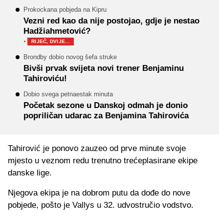
Prokockana pobjeda na Kipru
Vezni red kao da nije postojao, gdje je nestao
Hadžiahmetović?
·
RIJEČ, DVIJE...
Brondby dobio novog šefa struke
Bivši prvak svijeta novi trener Benjaminu
Tahiroviću!
Dobio svega petnaestak minuta
Početak sezone u Danskoj odmah je donio
popriličan udarac za Benjamina Tahirovića
Tahirović je ponovo zauzeo od prve minute svoje
mjesto u veznom redu trenutno trećeplasirane ekipe
danske lige.
Njegova ekipa je na dobrom putu da dođe do nove
pobjede, pošto je Vallys u 32. udvostručio vodstvo.