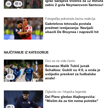
igrač Sarajeva Viveros za 12 minuta
6
zabio 2 gola Neymarovom Santosu!
Fotografija pokrenula lavinu reakcija
Gabrielova tetovaža postala
predmet ismijavanja: Navijači
ubacili De Bruynea i napravili hit
NAJČITANIJE IZ KATEGORIJE
Ovo se ne viđa često
Bosanac Malik Tubić junak
Schalkea: Gubili su 4:0, a onda je
uslijedio preokret za fudbalske
2
anale!
Oglasila se i klupska legenda
Del Piero gledao Alajbegovića:
"Mislim da za tim nema potrebe"
1