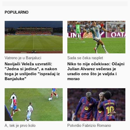
POPULARNO
Vatreno je u Banjaluci
Sada se čeka rasplet
Navijači Veleža uzvratili:
Niko to nije očekivao: Očajni
"Jedna si jedina", a nakon
Julian Alvarez večeras je
toga je uslijedio "ispraćaj iz
uradio ono što je valjda i
Banjaluke"
morao
A, tek je prvo kolo
Potvrdio Fabrizio Romano