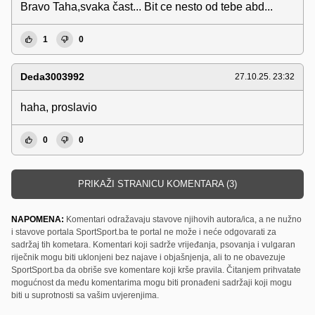
Bravo Taha,svaka čast... Bit ce nesto od tebe abd...
1
0
Deda3003992
27.10.25. 23:32
haha, proslavio
0
0
PRIKAŽI STRANICU KOMENTARA (3)
NAPOMENA:
Komentari odražavaju stavove njihovih autora/ica, a ne nužno
i stavove portala SportSport.ba te portal ne može i neće odgovarati za
sadržaj tih kometara. Komentari koji sadrže vrijeđanja, psovanja i vulgaran
riječnik mogu biti uklonjeni bez najave i objašnjenja, ali to ne obavezuje
SportSport.ba da obriše sve komentare koji krše pravila. Čitanjem prihvatate
mogućnost da među komentarima mogu biti pronađeni sadržaji koji mogu
biti u suprotnosti sa vašim uvjerenjima.