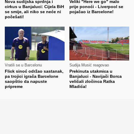
Nova sudijska sprdnja i
Veliki "Here we go" malo
cirkus u Banjaluci: Cijela BiH
prije ponoći - Liverpool se
se smije, ali niko se neće ni
pojačao iz Barcelone!
počešati!
Vratili se u Barcelonu
Sudija Musić reagovao
Flick sinoć održao sastanak,
Prekinuta utakmica u
pa trojici igrača Barcelone
Banjaluci - Navijači Borca
saopštio da napuste
veličali zločinca Ratka
pripreme
Mladića!