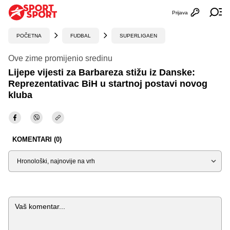
Prijava
Otvori profi
Ot
POČETNA
FUDBAL
SUPERLIGAEN
Ove zime promijenio sredinu
Lijepe vijesti za Barbareza stižu iz Danske:
Reprezentativac BiH u startnoj postavi novog
kluba
KOMENTARI (0)
Sortiraj
Komentar