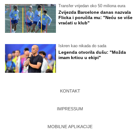
Transfer vrijedan oko 50 miliona eura
Zvijezda Barcelone danas nazvala
Flicka i poručila mu: "Neću se više
vraćati u klub"
Iskren kao nikada do sada
Legenda otvorila dušu: "Možda
imam krticu u ekipi"
KONTAKT
IMPRESSUM
MOBILNE APLIKACIJE