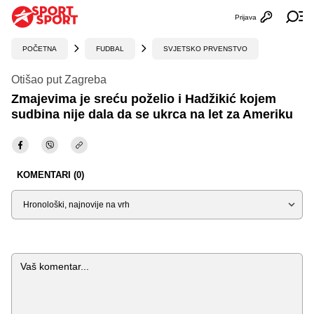
Prijava
Otvori profi
Ot
POČETNA
FUDBAL
SVJETSKO PRVENSTVO
Otišao put Zagreba
Zmajevima je sreću poželio i Hadžikić kojem
sudbina nije dala da se ukrca na let za Ameriku
KOMENTARI (0)
Sortiraj
Komentar