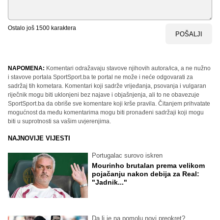
Ostalo još
1500
karaktera
POŠALJI
NAPOMENA:
Komentari odražavaju stavove njihovih autora/ica, a ne nužno
i stavove portala SportSport.ba te portal ne može i neće odgovarati za
sadržaj tih kometara. Komentari koji sadrže vrijeđanja, psovanja i vulgaran
riječnik mogu biti uklonjeni bez najave i objašnjenja, ali to ne obavezuje
SportSport.ba da obriše sve komentare koji krše pravila. Čitanjem prihvatate
mogućnost da među komentarima mogu biti pronađeni sadržaji koji mogu
biti u suprotnosti sa vašim uvjerenjima.
NAJNOVIJE VIJESTI
Portugalac surovo iskren
Mourinho brutalan prema velikom
pojačanju nakon debija za Real:
"Jadnik..."
Da li je na pomolu novi preokret?