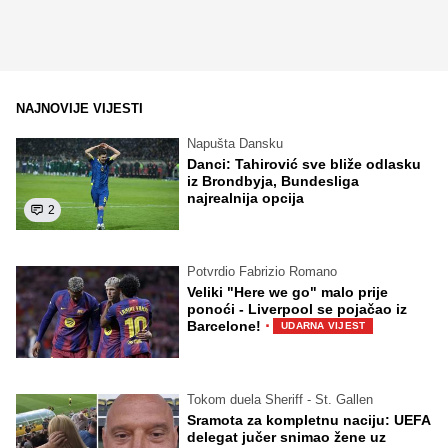
NAJNOVIJE VIJESTI
Napušta Dansku
Danci: Tahirović sve bliže odlasku
iz Brondbyja, Bundesliga
najrealnija opcija
2
Potvrdio Fabrizio Romano
Veliki "Here we go" malo prije
ponoći - Liverpool se pojačao iz
·
Barcelone!
UDARNA VIJEST
Tokom duela Sheriff - St. Gallen
Sramota za kompletnu naciju: UEFA
delegat jučer snimao žene uz