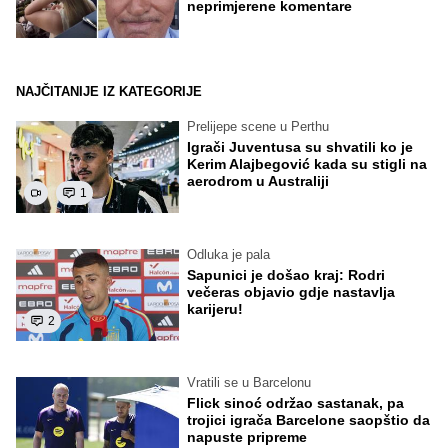
neprimjerene komentare
NAJČITANIJE IZ KATEGORIJE
Prelijepe scene u Perthu
Igrači Juventusa su shvatili ko je
Kerim Alajbegović kada su stigli na
aerodrom u Australiji
1
Odluka je pala
Sapunici je došao kraj: Rodri
večeras objavio gdje nastavlja
karijeru!
2
Vratili se u Barcelonu
Flick sinoć održao sastanak, pa
trojici igrača Barcelone saopštio da
napuste pripreme