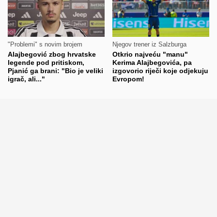
"Problemi" s novim brojem
Njegov trener iz Salzburga
Alajbegović zbog hrvatske
Otkrio najveću "manu"
legende pod pritiskom,
Kerima Alajbegovića, pa
Pjanić ga brani: "Bio je veliki
izgovorio riječi koje odjekuju
igrač, ali..."
Evropom!