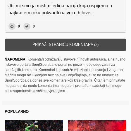
Jbt mi smo ja mislim jedina nacija koja uspijemo u
najkracem roku pokvariti najvece hitove..
0
0
PRIKAŽI STRANICU KOMENTARA (3)
NAPOMENA:
Komentari odražavaju stavove njihovih autora/ica, a ne nužno
i stavove portala SportSport.ba te portal ne može i neće odgovarati za
sadržaj tih kometara. Komentari koji sadrže vrijeđanja, psovanja i vulgaran
riječnik mogu biti uklonjeni bez najave i objašnjenja, ali to ne obavezuje
SportSport.ba da obriše sve komentare koji krše pravila. Čitanjem prihvatate
mogućnost da među komentarima mogu biti pronađeni sadržaji koji mogu
biti u suprotnosti sa vašim uvjerenjima.
POPULARNO