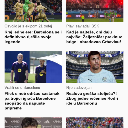
Osvojio je s ekipom 21 trofej
Plavi savladali BSK
Kraj jedne ere: Barcelona se i
Kad je najteže, oni daju
definitivno riješila svoje
najviše: Željezničar prekinuo
legende
brige i obradovao Grbavicu!
Vratili se u Barcelonu
Nije zadovoljan
Flick sinoć održao sastanak,
Realova greška stoljeća?!
pa trojici igrača Barcelone
Zbog jedne rečenice Rodri
saopštio da napuste
ide u Barcelonu
pripreme