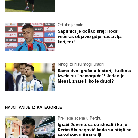
Odluka je pala
Sapunici je došao kraj: Rodri
večeras objavio gdje nastavlja
karijeru!
Mnogi to nisu mogli uraditi
Samo dva igrača u historiji fudbala
izvela su "nemoguće"! Jedan je
Messi, znate li ko je drugi?
NAJČITANIJE IZ KATEGORIJE
Prelijepe scene u Perthu
Igrači Juventusa su shvatili ko je
Kerim Alajbegović kada su stigli na
aerodrom u Australiji