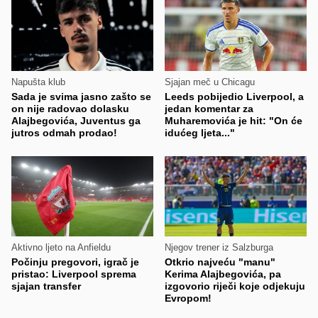
Napušta klub
Sjajan meč u Chicagu
Sada je svima jasno zašto se
Leeds pobijedio Liverpool, a
on nije radovao dolasku
jedan komentar za
Alajbegovića, Juventus ga
Muharemovića je hit: "On će
jutros odmah prodao!
idućeg ljeta..."
Aktivno ljeto na Anfieldu
Njegov trener iz Salzburga
Počinju pregovori, igrač je
Otkrio najveću "manu"
pristao: Liverpool sprema
Kerima Alajbegovića, pa
sjajan transfer
izgovorio riječi koje odjekuju
Evropom!