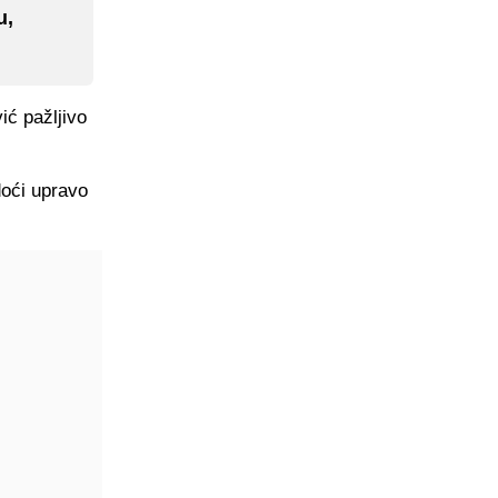
u,
ić pažljivo
doći upravo