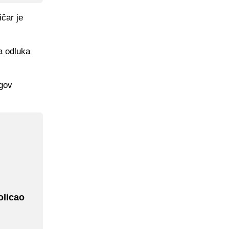
ičar je
la odluka
egov
olicao