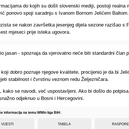
macijama do kojih su došli slovenski mediji, postoji realna
vić ponovo spoji saradnju s Ivanom Bornom Jelićem Baltom.
ezista se nakon završetka jesenjeg dijela sezone razišao s 
est mjeseci prije isteka ugovora.
io jasan - spoznaja da vjerovatno neće biti standardni član 
 koji dobro poznaje njegove kvalitete, procijenio je da bi Jeli
eti stabilnost i čvrstinu veznom redu Željezničara.
, kako se navodi, već uspostavljeni. Ako bi došlo do potpisa,
 snažno odjeknuo u Bosni i Hercegovini.
iše informacija na temu WWin liga BiH:
VIJESTI
TABELA
RASPOR