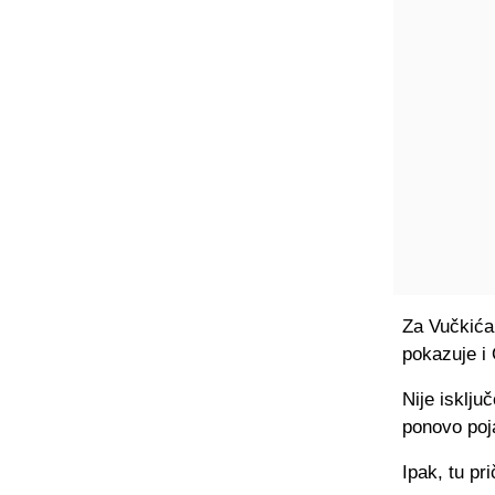
Za Vučkića
pokazuje i O
Nije isklju
ponovo poj
Ipak, tu pri