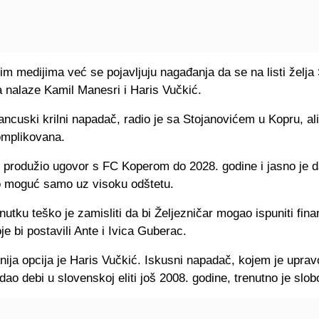
m medijima već se pojavljuju nagađanja da se na listi želja
a nalaze Kamil Manesri i Haris Vučkić.
ancuski krilni napadač, radio je sa Stojanovićem u Kopru, ali
omplikovana.
 produžio ugovor s FC Koperom do 2028. godine i jasno je d
o moguć samo uz visoku odštetu.
utku teško je zamisliti da bi Željezničar mogao ispuniti fina
je bi postavili Ante i Ivica Guberac.
nija opcija je Haris Vučkić. Iskusni napadač, kojem je uprav
dao debi u slovenskoj eliti još 2008. godine, trenutno je slob