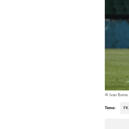
Ivan Borna J
Teme:
FK 