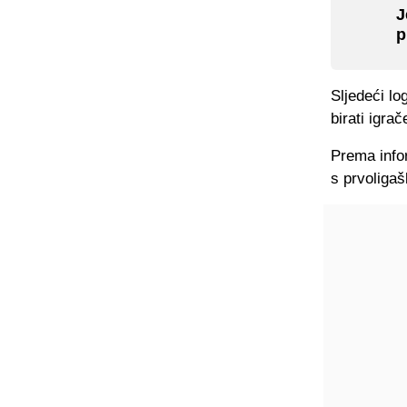
J
p
Sljedeći lo
birati igrač
Prema infor
s prvoligaš