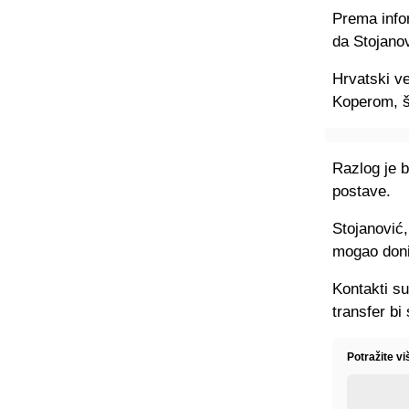
Prema infor
da Stojano
Hrvatski v
Koperom, š
Razlog je b
postave.
Stojanović,
mogao donij
Kontakti su
transfer bi
Potražite v