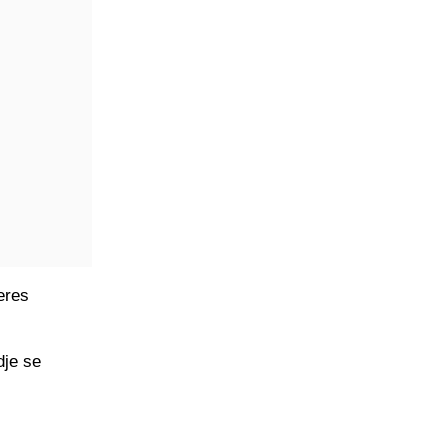
eres
dje se