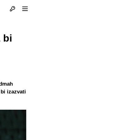
Otvori profil
Otvori meni
 bi
 odmah
bi izazvati