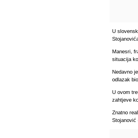
U slovenski
Stojanović
Manesri, fr
situacija k
Nedavno je
odlazak bi
U ovom tren
zahtjeve ko
Znatno real
Stojanović 