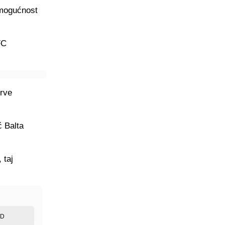
 mogućnost
FC
prve
ć Balta
 taj
ED