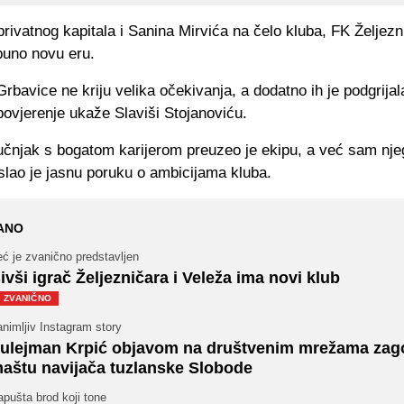
ivatnog kapitala i Sanina Mirvića na čelo kluba, FK Željezn
puno novu eru.
Grbavice ne kriju velika očekivanja, a dodatno ih je podgrija
ovjerenje ukaže Slaviši Stojanoviću.
ručnjak s bogatom karijerom preuzeo je ekipu, a već sam nj
slao je jasnu poruku o ambicijama kluba.
ANO
ć je zvanično predstavljen
ivši igrač Željezničara i Veleža ima novi klub
ZVANIČNO
nimljiv Instagram story
ulejman Krpić objavom na društvenim mrežama zag
aštu navijača tuzlanske Slobode
pušta brod koji tone