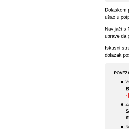
Dolaskom pr
ušao u pot
Navijači s 
uprave da p
Iskusni st
dolazak po
POVEZ
Ve
B
·
Za
S
m
Na