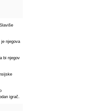
 Slaviše
 je njegova
a bi njegov
nsijske
o
odan igrač.