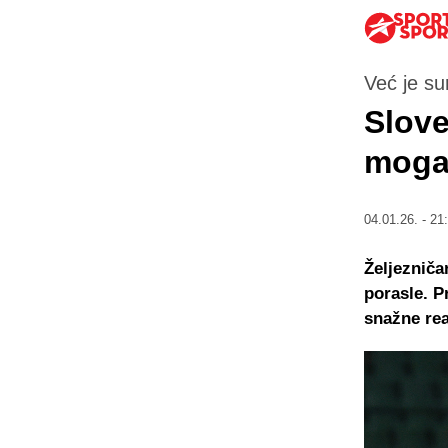
Već je su
Slove
moga
04.01.26. - 21
Željezniča
porasle. P
snažne rea