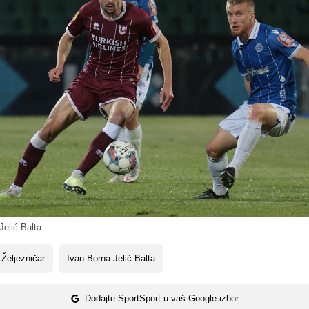
elić Balta
Željezničar
Ivan Borna Jelić Balta
Dodajte SportSport u vaš Google izbor