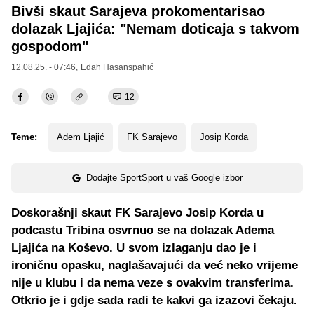
Bivši skaut Sarajeva prokomentarisao
dolazak Ljajića: "Nemam doticaja s takvom
gospodom"
12.08.25. - 07:46,
Edah Hasanspahić
12
Teme:
Adem Ljajić
FK Sarajevo
Josip Korda
Dodajte SportSport u vaš Google izbor
Doskorašnji skaut FK Sarajevo Josip Korda u
podcastu Tribina osvrnuo se na dolazak Adema
Ljajića na Koševo. U svom izlaganju dao je i
ironičnu opasku, naglašavajući da već neko vrijeme
nije u klubu i da nema veze s ovakvim transferima.
Otkrio je i gdje sada radi te kakvi ga izazovi čekaju.