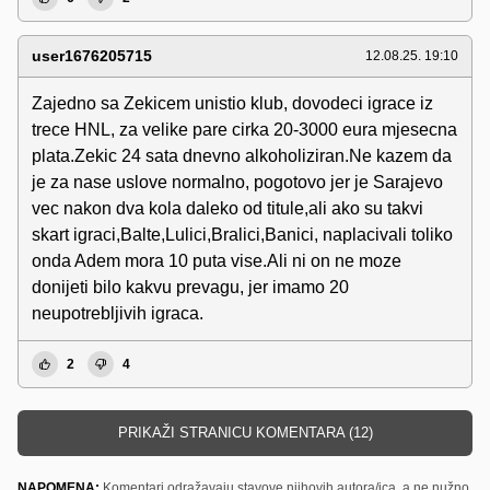
user1676205715
12.08.25. 19:10
Zajedno sa Zekicem unistio klub, dovodeci igrace iz
trece HNL, za velike pare cirka 20-3000 eura mjesecna
plata.Zekic 24 sata dnevno alkoholiziran.Ne kazem da
je za nase uslove normalno, pogotovo jer je Sarajevo
vec nakon dva kola daleko od titule,ali ako su takvi
skart igraci,Balte,Lulici,Bralici,Banici, naplacivali toliko
onda Adem mora 10 puta vise.Ali ni on ne moze
donijeti bilo kakvu prevagu, jer imamo 20
neupotrebljivih igraca.
2
4
PRIKAŽI STRANICU KOMENTARA (12)
NAPOMENA:
Komentari odražavaju stavove njihovih autora/ica, a ne nužno