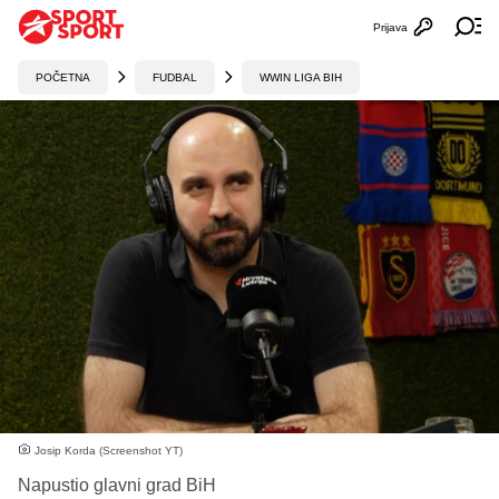
Prijava
Otvori profi
Ot
POČETNA
FUDBAL
WWIN LIGA BIH
Josip Korda (Screenshot YT)
Napustio glavni grad BiH