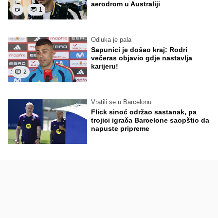
aerodrom u Australiji
1
Odluka je pala
Sapunici je došao kraj: Rodri
večeras objavio gdje nastavlja
karijeru!
2
Vratili se u Barcelonu
Flick sinoć održao sastanak, pa
trojici igrača Barcelone saopštio da
napuste pripreme