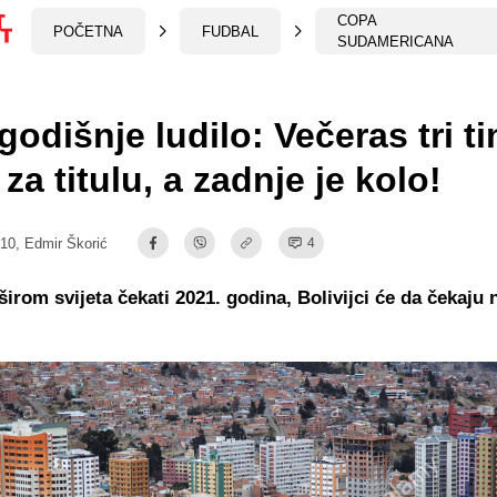
COPA
POČETNA
FUDBAL
SUDAMERICANA
odišnje ludilo: Večeras tri t
 za titulu, a zadnje je kolo!
:10,
Edmir Škorić
4
širom svijeta čekati 2021. godina, Bolivijci će da čekaju