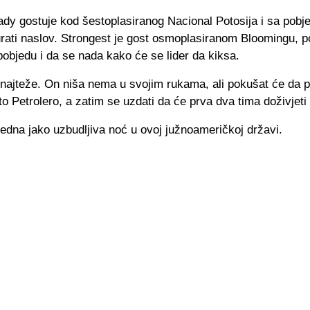
dy gostuje kod šestoplasiranog Nacional Potosija i sa pob
urati naslov. Strongest je gost osmoplasiranom Bloomingu, 
pobjedu i da se nada kako će se lider da kiksa.
 najteže. On niša nema u svojim rukama, ali pokušat će da p
o Petrolero, a zatim se uzdati da će prva dva tima doživjeti
edna jako uzbudljiva noć u ovoj južnoameričkoj državi.