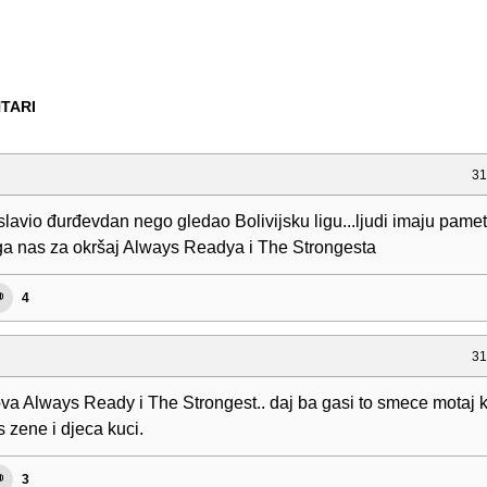
TARI
31
slavio đurđevdan nego gledao Bolivijsku ligu...ljudi imaju pamet
iga nas za okršaj Always Readya i The Strongesta
4
31
va Always Ready i The Strongest.. daj ba gasi to smece motaj 
 zene i djeca kuci.
3