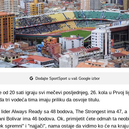
Dodajte SportSport u vaš Google izbor
e od 20 sati igraju svi mečevi posljednjeg, 26. kola u Prvoj lig
da tri vodeća tima imaju priliku da osvoje titulu.
e lider Always Ready sa 48 bodova, The Strongest ima 47, a
ani Bolivar ima 46 bodova. Ok, primijetit ćete odmah ta neo
ek spremni" i "najjači", nama ostaje da vidimo ko će na kraju