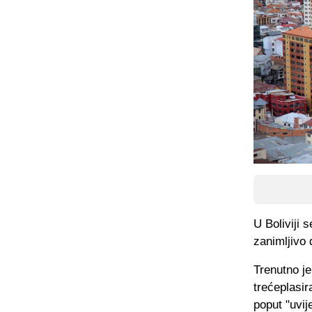
U Boliviji s
zanimljivo 
Trenutno j
trećeplasir
poput "uvij