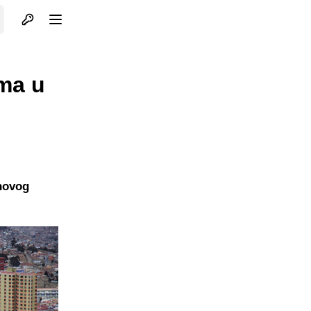
Otvori profil
Otvori meni
ima u
 novog