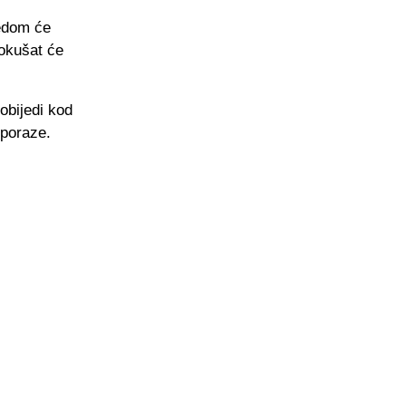
jedom će
pokušat će
obijedi kod
 poraze.