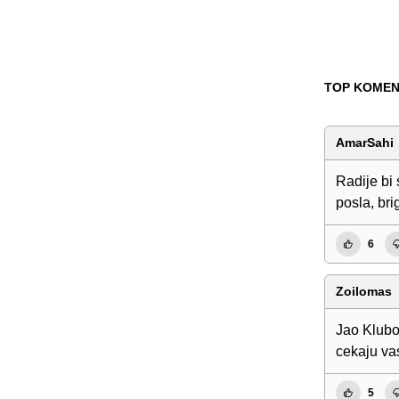
TOP KOMEN
AmarSahi
Radije bi 
posla, br
6
Zoilomas
Jao Klubo
cekaju vas
5