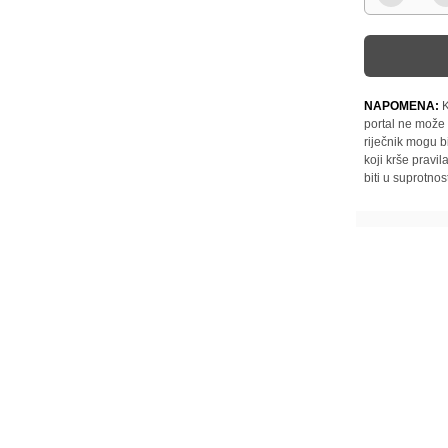
NAPOMENA:
K
portal ne može 
riječnik mogu b
koji krše pravi
biti u suprotnos