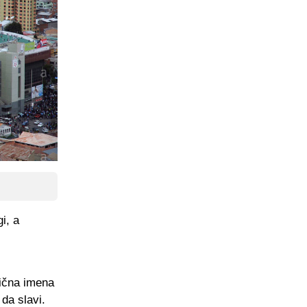
i, a
bična imena
 da slavi.