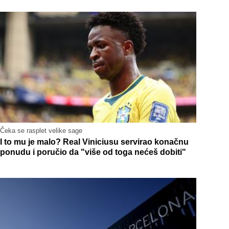
Čeka se rasplet velike sage
I to mu je malo? Real Viniciusu servirao konačnu
ponudu i poručio da "više od toga nećeš dobiti"