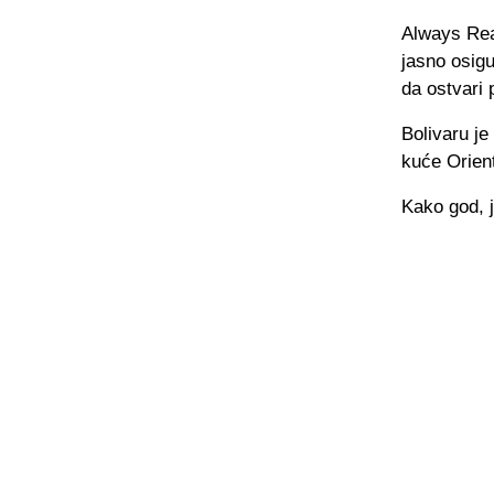
Always Rea
jasno osig
da ostvari 
Bolivaru je
kuće Orient
Kako god, j