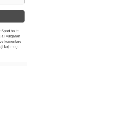
tSport.ba te
ja i vulgaran
 sve komentare
ji koji mogu