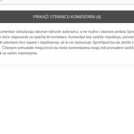
PRIKAŽI STRANICU KOMENTARA (4)
omentari odražavaju stavove njihovih autora/ica, a ne nužno i stavove portala Spor
i neće odgovarati za sadržaj tih kometara. Komentari koji sadrže vrijeđanja, psovan
iti uklonjeni bez najave i objašnjenja, ali to ne obavezuje SportSport.ba da obriše
la. Čitanjem prihvatate mogućnost da među komentarima mogu biti pronađeni sadrža
ti sa vašim uvjerenjima.