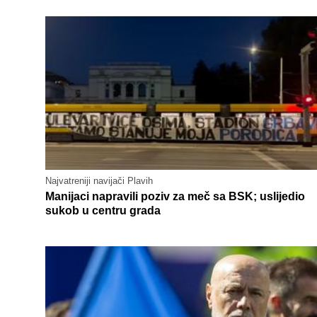
Najvatreniji navijači Plavih
Manijaci napravili poziv za meč sa BSK; uslijedio
sukob u centru grada