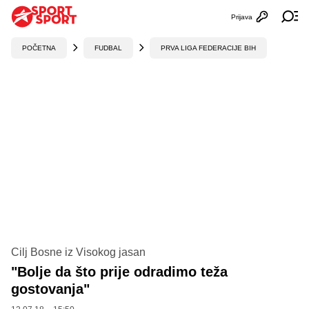
Prijava
Otvori profi
Ot
POČETNA
FUDBAL
PRVA LIGA FEDERACIJE BIH
Cilj Bosne iz Visokog jasan
"Bolje da što prije odradimo teža
gostovanja"