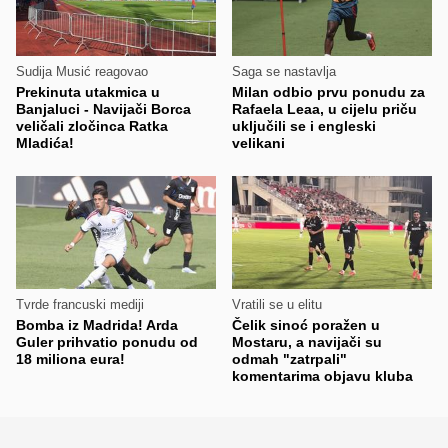
Sudija Musić reagovao
Saga se nastavlja
Prekinuta utakmica u
Milan odbio prvu ponudu za
Banjaluci - Navijači Borca
Rafaela Leaa, u cijelu priču
veličali zločinca Ratka
uključili se i engleski
Mladića!
velikani
Tvrde francuski mediji
Vratili se u elitu
Bomba iz Madrida! Arda
Čelik sinoć poražen u
Guler prihvatio ponudu od
Mostaru, a navijači su
18 miliona eura!
odmah "zatrpali"
komentarima objavu kluba