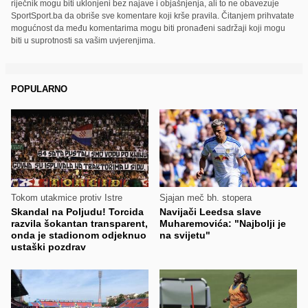
riječnik mogu biti uklonjeni bez najave i objašnjenja, ali to ne obavezuje
SportSport.ba da obriše sve komentare koji krše pravila. Čitanjem prihvatate
mogućnost da među komentarima mogu biti pronađeni sadržaji koji mogu
biti u suprotnosti sa vašim uvjerenjima.
POPULARNO
Tokom utakmice protiv Istre
Sjajan meč bh. stopera
Skandal na Poljudu! Torcida
Navijači Leedsa slave
razvila šokantan transparent,
Muharemovića: "Najbolji je
onda je stadionom odjeknuo
na svijetu"
ustaški pozdrav