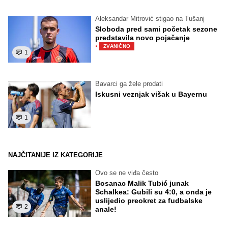
Aleksandar Mitrović stigao na Tušanj
Sloboda pred sami početak sezone
predstavila novo pojačanje
·
ZVANIČNO
1
Bavarci ga žele prodati
Iskusni veznjak višak u Bayernu
1
NAJČITANIJE IZ KATEGORIJE
Ovo se ne viđa često
Bosanac Malik Tubić junak
Schalkea: Gubili su 4:0, a onda je
uslijedio preokret za fudbalske
2
anale!