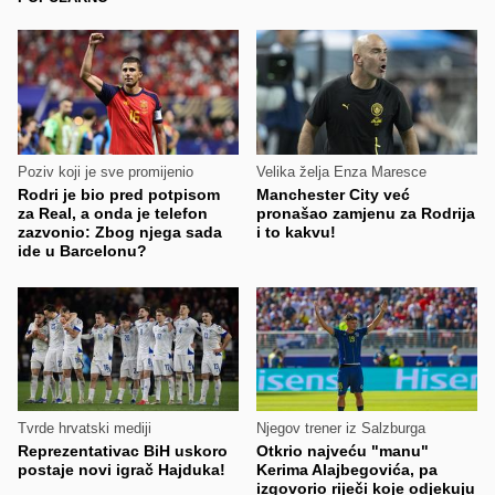
Poziv koji je sve promijenio
Velika želja Enza Maresce
Rodri je bio pred potpisom
Manchester City već
za Real, a onda je telefon
pronašao zamjenu za Rodrija
zazvonio: Zbog njega sada
i to kakvu!
ide u Barcelonu?
Tvrde hrvatski mediji
Njegov trener iz Salzburga
Reprezentativac BiH uskoro
Otkrio najveću "manu"
postaje novi igrač Hajduka!
Kerima Alajbegovića, pa
izgovorio riječi koje odjekuju