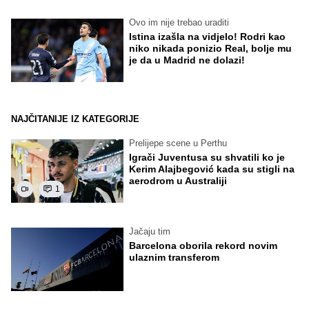
Ovo im nije trebao uraditi
Istina izašla na vidjelo! Rodri kao
niko nikada ponizio Real, bolje mu
je da u Madrid ne dolazi!
NAJČITANIJE IZ KATEGORIJE
Prelijepe scene u Perthu
Igrači Juventusa su shvatili ko je
Kerim Alajbegović kada su stigli na
aerodrom u Australiji
1
Jačaju tim
Barcelona oborila rekord novim
ulaznim transferom