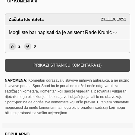
TOP KOMENTARI
Zaštita Identiteta
23.11.19. 19:52
Mogli ste bar napisati da je asistent Rade Krunić -.-
2
0
PRIKAŽI STRANICU KOMENTARA (1)
NAPOMENA:
Komentari odražavaju stavove njihovih autora/ica, a ne nužno
i stavove portala SportSport.ba te portal ne može i neće odgovarati za
sadržaj tih kometara. Komentari koji sadrže vrijeđanja, psovanja i vulgaran
riječnik mogu biti uklonjeni bez najave i objašnjenja, ali to ne obavezuje
SportSport.ba da obriše sve komentare koji krše pravila. Čitanjem prihvatate
mogućnost da među komentarima mogu biti pronađeni sadržaji koji mogu
biti u suprotnosti sa vašim uvjerenjima.
POPULARNO