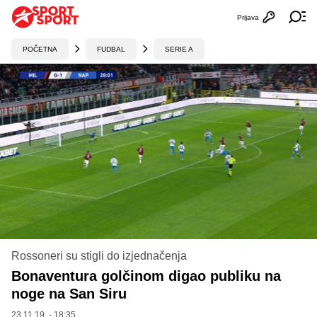
Prijava
Otvori profi
Ot
POČETNA
FUDBAL
SERIE A
Rossoneri su stigli do izjednačenja
Bonaventura golčinom digao publiku na
noge na San Siru
23.11.19. - 18:35,