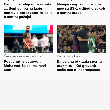
Dedić nije odigrao ni minute
Manijaci napravili poziv za
za Benficu, pa na kraju
meč sa BSK; uslijedio sukob
napravio potez zbog kojeg je
u centru grada
u centru pažnje!
Čeka se zvanična potvrda
Pametna odluka
Postignut je dogovor:
Barcelona otkazala spornu
Mohamed Salah ima novi
utakmicu: "Odigravanje
klub
meča bilo bi neprimjereno"