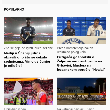
POPULARNO
Zna se gdje će igrati iduće sezone
Press-konferencija nakon
utakmice prvog kola
Mediji u Španiji jutros
Puzigaća gospodski o
objavili ono što se čekalo
Željezničaru i ambijentu na
sedmicama: Vinicius Junior
Grbavici, Muslera na
je odlučio!
bosanskom poručio "Hvala!"
Objavljen video
Najvatreniji navijači Plavih