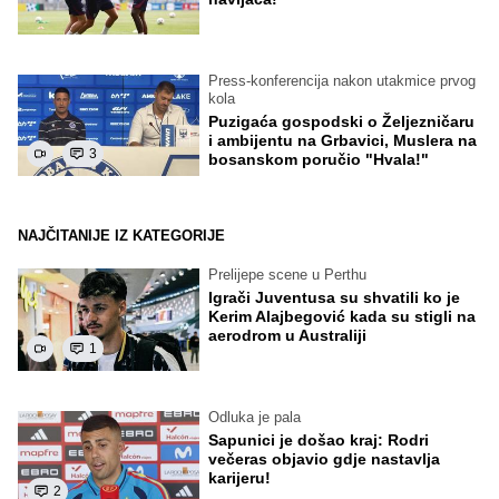
Press-konferencija nakon utakmice prvog
kola
Puzigaća gospodski o Željezničaru
i ambijentu na Grbavici, Muslera na
3
bosanskom poručio "Hvala!"
NAJČITANIJE IZ KATEGORIJE
Prelijepe scene u Perthu
Igrači Juventusa su shvatili ko je
Kerim Alajbegović kada su stigli na
aerodrom u Australiji
1
Odluka je pala
Sapunici je došao kraj: Rodri
večeras objavio gdje nastavlja
karijeru!
2