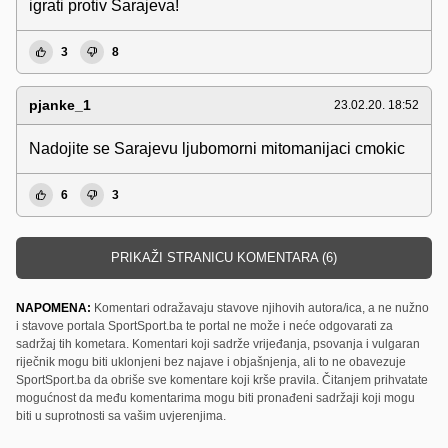
igrati protiv Sarajeva!
3
8
pjanke_1
23.02.20. 18:52
Nadojite se Sarajevu ljubomorni mitomanijaci cmokic
6
3
PRIKAŽI STRANICU KOMENTARA (6)
NAPOMENA:
Komentari odražavaju stavove njihovih autora/ica, a ne nužno
i stavove portala SportSport.ba te portal ne može i neće odgovarati za
sadržaj tih kometara. Komentari koji sadrže vrijeđanja, psovanja i vulgaran
riječnik mogu biti uklonjeni bez najave i objašnjenja, ali to ne obavezuje
SportSport.ba da obriše sve komentare koji krše pravila. Čitanjem prihvatate
mogućnost da među komentarima mogu biti pronađeni sadržaji koji mogu
biti u suprotnosti sa vašim uvjerenjima.