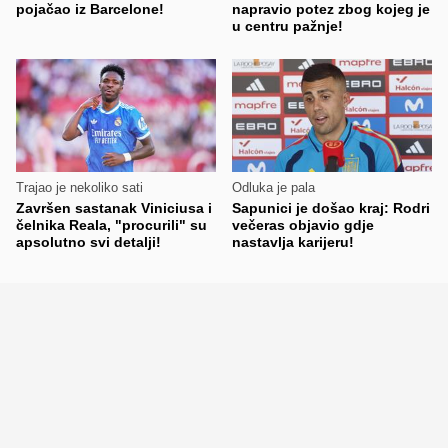
pojačao iz Barcelone!
napravio potez zbog kojeg je
u centru pažnje!
Trajao je nekoliko sati
Odluka je pala
Završen sastanak Viniciusa i
Sapunici je došao kraj: Rodri
čelnika Reala, "procurili" su
večeras objavio gdje
apsolutno svi detalji!
nastavlja karijeru!