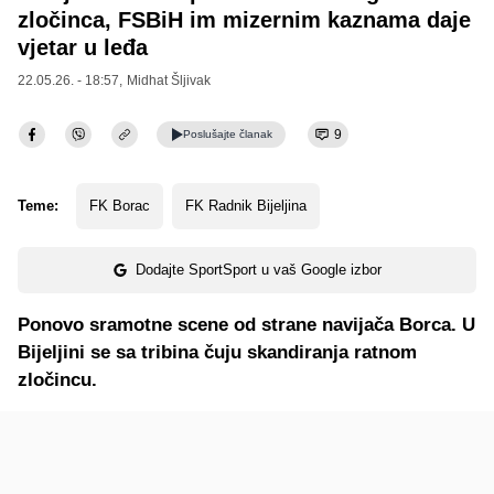
zločinca, FSBiH im mizernim kaznama daje
vjetar u leđa
22.05.26. - 18:57,
Midhat Šljivak
9
Poslušajte
članak
Teme:
FK Borac
FK Radnik Bijeljina
Dodajte SportSport u vaš Google izbor
Ponovo sramotne scene od strane navijača Borca. U
Bijeljini se sa tribina čuju skandiranja ratnom
zločincu.