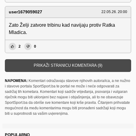
user1679059027
22.05.26. 20:00
Zato Želji zatvore tribinu kad navijaju protiv Ratka
Mladica.
2
0
PRIKAŽI STRANICU KOMENTARA (9)
NAPOMENA:
Komentari odražavaju stavove njihovih autora/ica, a ne nužno
i stavove portala SportSport.ba te portal ne može i neće odgovarati za
sadržaj tih kometara. Komentari koji sadrže vrijeđanja, psovanja i vulgaran
riječnik mogu biti uklonjeni bez najave i objašnjenja, ali to ne obavezuje
SportSport.ba da obriše sve komentare koji krše pravila. Čitanjem prihvatate
mogućnost da među komentarima mogu biti pronađeni sadržaji koji mogu
biti u suprotnosti sa vašim uvjerenjima.
POPULARNO