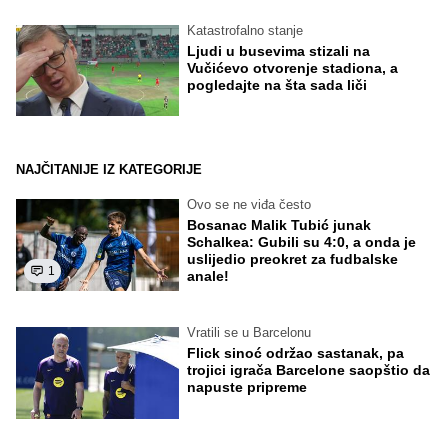
Katastrofalno stanje
Ljudi u busevima stizali na
Vučićevo otvorenje stadiona, a
pogledajte na šta sada liči
NAJČITANIJE IZ KATEGORIJE
Ovo se ne viđa često
Bosanac Malik Tubić junak
Schalkea: Gubili su 4:0, a onda je
uslijedio preokret za fudbalske
1
anale!
Vratili se u Barcelonu
Flick sinoć održao sastanak, pa
trojici igrača Barcelone saopštio da
napuste pripreme