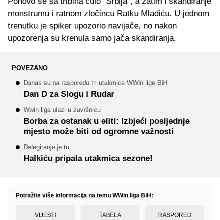
Ponovo se sa tribina čulo "Srbija", a zatim i skandiranje
monstrumu i ratnom zločincu Ratku Mladiću. U jednom
trenutku je spiker upozorio navijače, no nakon
upozorenja su krenula samo jača skandiranja.
POVEZANO
Danas su na rasporedu tri utakmice WWin lige BiH
Dan D za Slogu i Rudar
Wwin liga ulazi u završnicu
Borba za ostanak u eliti: Izbjeći posljednje
mjesto može biti od ogromne važnosti
Delegiranje je tu
Halkiću pripala utakmica sezone!
Potražite više informacija na temu WWin liga BiH:
VIJESTI
TABELA
RASPORED