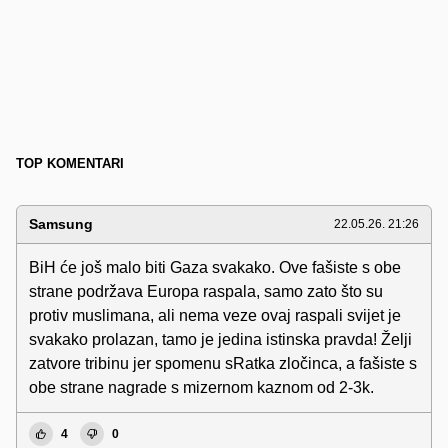
TOP KOMENTARI
Samsung
22.05.26. 21:26
BiH će još malo biti Gaza svakako. Ove fašiste s obe
strane podržava Europa raspala, samo zato što su
protiv muslimana, ali nema veze ovaj raspali svijet je
svakako prolazan, tamo je jedina istinska pravda! Želji
zatvore tribinu jer spomenu sRatka zločinca, a fašiste s
obe strane nagrade s mizernom kaznom od 2-3k.
4
0