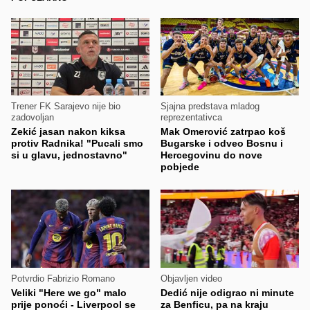
Trener FK Sarajevo nije bio
Sjajna predstava mladog
zadovoljan
reprezentativca
Zekić jasan nakon kiksa
Mak Omerović zatrpao koš
protiv Radnika! "Pucali smo
Bugarske i odveo Bosnu i
si u glavu, jednostavno"
Hercegovinu do nove
pobjede
Potvrdio Fabrizio Romano
Objavljen video
Veliki "Here we go" malo
Dedić nije odigrao ni minute
prije ponoći - Liverpool se
za Benficu, pa na kraju