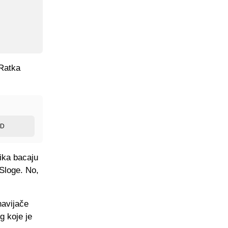
 Ratka
ED
ika bacaju
Sloge. No,
navijače
g koje je