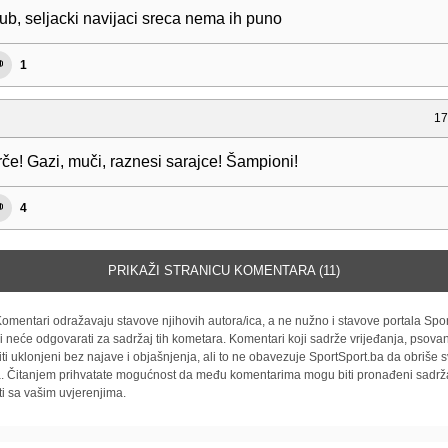
lub, seljacki navijaci sreca nema ih puno
1
17
če! Gazi, muči, raznesi sarajce! Šampioni!
4
PRIKAŽI STRANICU KOMENTARA (11)
omentari odražavaju stavove njihovih autora/ica, a ne nužno i stavove portala Spor
i neće odgovarati za sadržaj tih kometara. Komentari koji sadrže vrijeđanja, psovan
iti uklonjeni bez najave i objašnjenja, ali to ne obavezuje SportSport.ba da obriše
la. Čitanjem prihvatate mogućnost da među komentarima mogu biti pronađeni sadrža
ti sa vašim uvjerenjima.