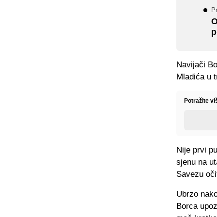
Pr
O
p
Navijači B
Mladića u t
Potražite v
Nije prvi 
sjenu na ut
Savezu oči
Ubrzo nakon
Borca upoz