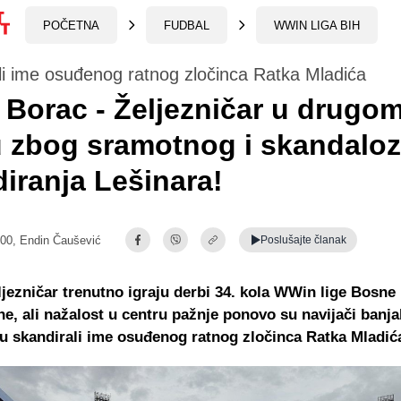
POČETNA
FUDBAL
WWIN LIGA BIH
i ime osuđenog ratnog zločinca Ratka Mladića
 Borac - Željezničar u drugo
u zbog sramotnog i skandalo
iranja Lešinara!
:00,
Endin Čaušević
Poslušajte
članak
ljezničar trenutno igraju derbi 34. kola WWin lige Bosne 
e, ali nažalost u centru pažnje ponovo su navijači banj
su skandirali ime osuđenog ratnog zločinca Ratka Mladić