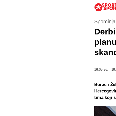
Spominjal
Derbi
plan
skand
16.05.26. - 19
Borac i Že
Hercegovin
tima koji 