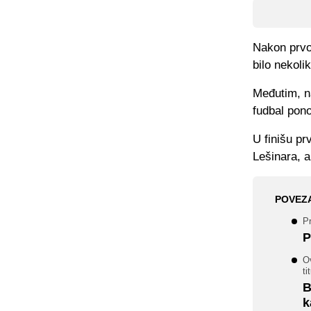
Nakon prvog
bilo nekoli
Međutim, n
fudbal pon
U finišu p
Lešinara, a
POVEZ
P
P
Ov
ti
B
k