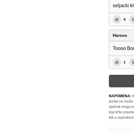
seljacki k
4
Harcos
Toooo Bor
1
NAPOMENA:
K
portal ne može 
riječnik mogu b
koji krše pravi
biti u suprotnos