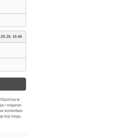
.05.26. 16:46
tSport.ba te
ja i vulgaran
 sve komentare
ji koji mogu