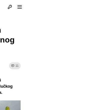
Otvori profil
Otvori meni
m
znog
11
i
alučkog
a.