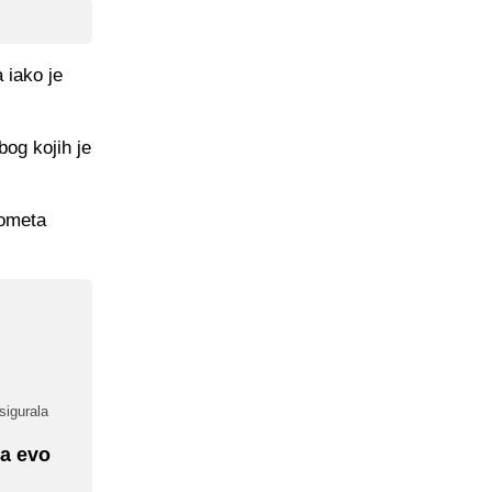
 iako je
og kojih je
rometa
sigurala
 a evo