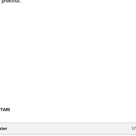
 prekinut.
TARI
ster
17