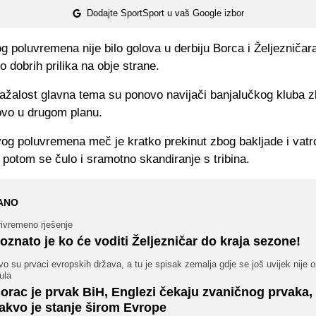
Dodajte SportSport u vaš Google izbor
 poluvremena nije bilo golova u derbiju Borca i Željezničara
ko dobrih prilika na obje strane.
ažalost glavna tema su ponovo navijači banjalučkog kluba zb
ovo u drugom planu.
rvog poluvremena meč je kratko prekinut zbog bakljade i vat
 potom se čulo i sramotno skandiranje s tribina.
ANO
rivremeno rješenje
oznato je ko će voditi Željezničar do kraja sezone!
o su prvaci evropskih država, a tu je spisak zemalja gdje se još uvijek nije o
tula
orac je prvak BiH, Englezi čekaju zvaničnog prvaka,
akvo je stanje širom Evrope