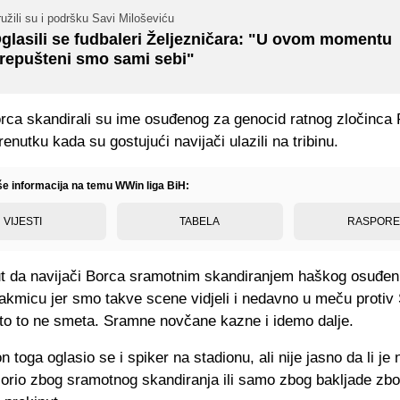
užili su i podršku Savi Miloševiću
glasili se fudbaleri Željezničara: "U ovom momentu
repušteni smo sami sebi"
orca skandirali su ime osuđenog za genocid ratnog zločinca
renutku kada su gostujući navijači ulazili na tribinu.
iše informacija na temu WWin liga BiH:
VIJESTI
TABELA
RASPOR
put da navijači Borca sramotnim skandiranjem haškog osuđen
akmicu jer smo takve scene vidjeli i nedavno u meču protiv 
to to ne smeta. Sramne novčane kazne i idemo dalje.
 toga oglasio se i spiker na stadionu, ali nije jasno da li je 
orio zbog sramotnog skandiranja ili samo zbog bakljade zbo