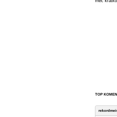
meč kratko
TOP KOMEN
rekordmei