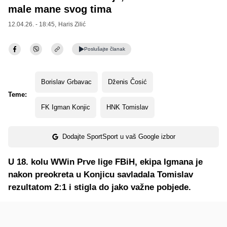
male mane svog tima
12.04.26. - 18:45,
Haris Zilić
Poslušajte
članak
Borislav Grbavac
Dženis Čosić
Teme:
FK Igman Konjic
HNK Tomislav
Dodajte SportSport u vaš Google izbor
U 18. kolu WWin Prve lige FBiH, ekipa Igmana je
nakon preokreta u Konjicu savladala Tomislav
rezultatom 2:1 i stigla do jako važne pobjede.