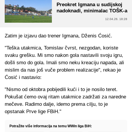
Preokret Igmana u sudijskoj
nadoknadi, minimalac TOŠK-a
12.04.26. 18:28
Zatim je izjavu dao trener Igmana, Dženis Ćosić.
"Teška utakmica, Tomislav čvrst, nezgodan, koriste
svaku grešku. Mi smo nakon gola nastavili svoju igru,
došli smo do gola. Imali smo neku kreaciju napada, ali
mislim da nas još vuče problem realizacije", rekao je
Ćosić i nastavio:
"Nismo od oktobra pobijedili kući i to je nosilo teret.
Pokušat ćemo ovaj ritam utakmice zadržati za naredne
mečeve. Radimo dalje, idemo prema cilju, to je
opstanak Prve lige FBiH."
Potražite više informacija na temu WWin liga BiH: