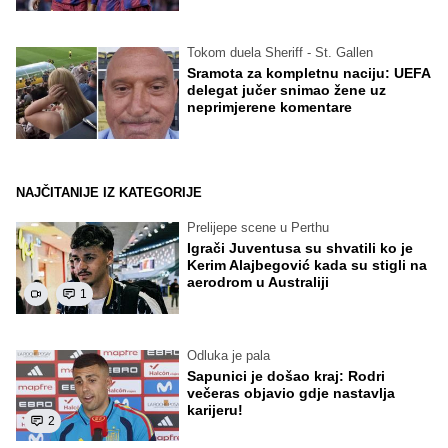
Tokom duela Sheriff - St. Gallen
Sramota za kompletnu naciju: UEFA
delegat jučer snimao žene uz
neprimjerene komentare
NAJČITANIJE IZ KATEGORIJE
Prelijepe scene u Perthu
Igrači Juventusa su shvatili ko je
Kerim Alajbegović kada su stigli na
aerodrom u Australiji
1
Odluka je pala
Sapunici je došao kraj: Rodri
večeras objavio gdje nastavlja
karijeru!
2