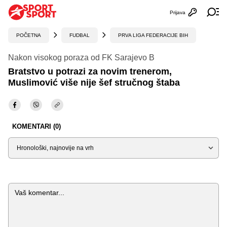
Prijava
Otvori profi
Ot
POČETNA
FUDBAL
PRVA LIGA FEDERACIJE BIH
Nakon visokog poraza od FK Sarajevo B
Bratstvo u potrazi za novim trenerom,
Muslimović više nije šef stručnog štaba
KOMENTARI (0)
Sortiraj
Komentar