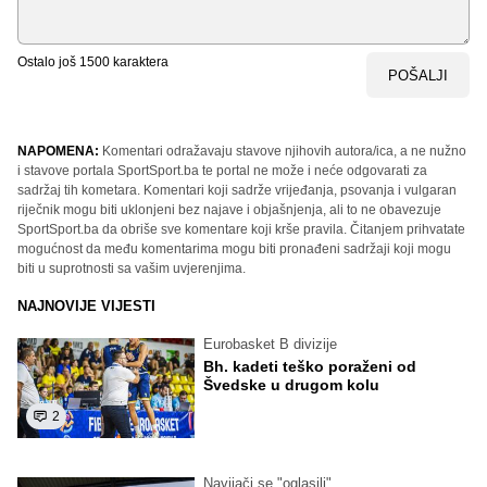
Ostalo još
1500
karaktera
POŠALJI
NAPOMENA:
Komentari odražavaju stavove njihovih autora/ica, a ne nužno
i stavove portala SportSport.ba te portal ne može i neće odgovarati za
sadržaj tih kometara. Komentari koji sadrže vrijeđanja, psovanja i vulgaran
riječnik mogu biti uklonjeni bez najave i objašnjenja, ali to ne obavezuje
SportSport.ba da obriše sve komentare koji krše pravila. Čitanjem prihvatate
mogućnost da među komentarima mogu biti pronađeni sadržaji koji mogu
biti u suprotnosti sa vašim uvjerenjima.
NAJNOVIJE VIJESTI
Eurobasket B divizije
Bh. kadeti teško poraženi od
Švedske u drugom kolu
2
Navijači se "oglasili"