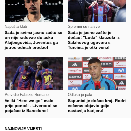
Napušta klub
Spremni su na sve
Sada je svima jasno zašto se
Sada je jasno zašto je
on nije radovao dolasku
došao: "Luda" klauzula iz
Alajbegovića, Juventus ga
Salahovog ugovora s
jutros odmah prodao!
Turcima je otkrivena!
Potvrdio Fabrizio Romano
Odluka je pala
Veliki "Here we go" malo
Sapunici je došao kraj: Rodri
prije ponoći - Liverpool se
večeras objavio gdje
pojačao iz Barcelone!
nastavlja karijeru!
NAJNOVIJE VIJESTI