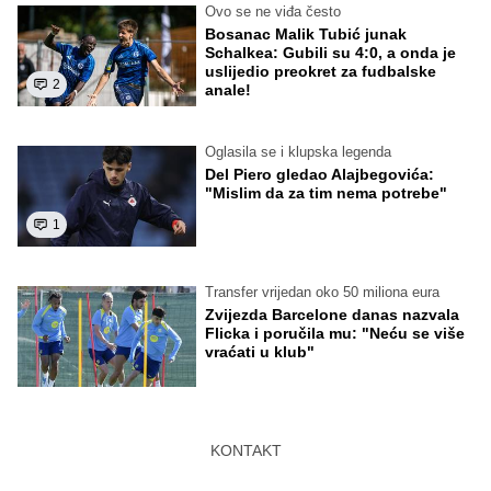
Ovo se ne viđa često
Bosanac Malik Tubić junak
Schalkea: Gubili su 4:0, a onda je
uslijedio preokret za fudbalske
2
anale!
Oglasila se i klupska legenda
Del Piero gledao Alajbegovića:
"Mislim da za tim nema potrebe"
1
Transfer vrijedan oko 50 miliona eura
Zvijezda Barcelone danas nazvala
Flicka i poručila mu: "Neću se više
vraćati u klub"
KONTAKT