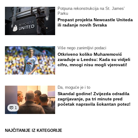
Potpuna rekonstrukcija na St. James'
Parku
Propast projekta Newcastle Uniteda
ili rađanje novih Svraka
Više nego zanimljivi podaci
Otkriveno koliko Muharemović
zarađuje u Leedsu: Kada su vidjeli
cifru, mnogi nisu mogli vjerovati!
Da, moguće je i to
Skandal godine! Zvijezda odradila
zagrijavanje, pa tri minute pred
početak napravila šokantan potez!
1
NAJČITANIJE IZ KATEGORIJE