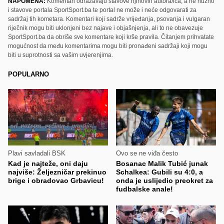
NAPOMENA:
Komentari odražavaju stavove njihovih autora/ica, a ne nužno
i stavove portala SportSport.ba te portal ne može i neće odgovarati za
sadržaj tih kometara. Komentari koji sadrže vrijeđanja, psovanja i vulgaran
riječnik mogu biti uklonjeni bez najave i objašnjenja, ali to ne obavezuje
SportSport.ba da obriše sve komentare koji krše pravila. Čitanjem prihvatate
mogućnost da među komentarima mogu biti pronađeni sadržaji koji mogu
biti u suprotnosti sa vašim uvjerenjima.
POPULARNO
Plavi savladali BSK
Ovo se ne viđa često
Kad je najteže, oni daju
Bosanac Malik Tubić junak
najviše: Željezničar prekinuo
Schalkea: Gubili su 4:0, a
brige i obradovao Grbavicu!
onda je uslijedio preokret za
fudbalske anale!