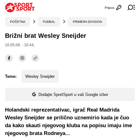
Prijava
Otvori profi
Ot
POČETNA
FUDBAL
PRIMERA DIVISION
Brižni brat Wesley Sneijder
10.05.08. - 10:44,
Teme:
Wesley Sneijder
Dodajte SportSport u vaš Google izbor
Holandski reprezentativac, igrač Real Madrida
Wesley Sneijder se prilično uznemirio kada je čuo
da kako skauti njegovog kluba na popisu imaju ime
njegovog brata Rodneya...