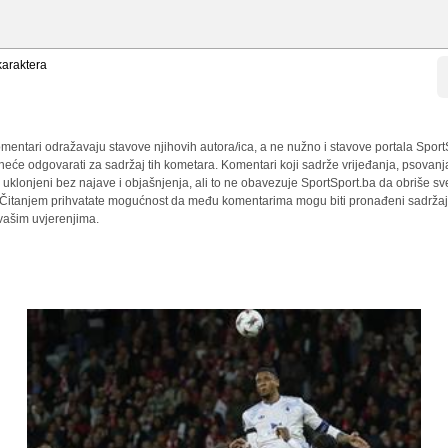
araktera
mentari odražavaju stavove njihovih autora/ica, a ne nužno i stavove portala Sport
 neće odgovarati za sadržaj tih kometara. Komentari koji sadrže vrijeđanja, psovanj
i uklonjeni bez najave i objašnjenja, ali to ne obavezuje SportSport.ba da obriše 
a. Čitanjem prihvatate mogućnost da među komentarima mogu biti pronađeni sadržaji
 vašim uvjerenjima.