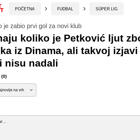
POČETNA
FUDBAL
SÜPER LIG
 je zabio prvi gol za novi klub
naju koliko je Petković ljut z
ka iz Dinama, ali takvoj izjavi
i nisu nadali
(0)