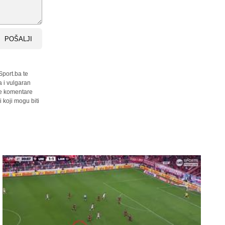
POŠALJI
Sport.ba te
a i vulgaran
sve komentare
 koji mogu biti