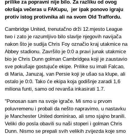
prilike za popravni nije bilo. Za razliku od ovog
okršaja večeras u FAKupu, jer ipak ponovo igraju
protiv istog protivnika ali na svom Old Traffordu.
Cambridge United, trenutačno drži 12.mjesto League
two i zato je razumljivo bilo slavlje njegovih navijača
nakon što je sudija Chris Foy označio kraj utakmice na
Abbey stadionu. Završilo je 0:0 a pravi junak utakmice
bio je Chris Dunn golman Cambridgea koji je zaustavio
sve pokušaje gostujuće ekipe. Prilike su imali Falcao,
di Maria, Januzaj, van Persie koji je ušao sa klupe, ali
ostalo je 0:0. Tako će ekipa koja godišnje zaradi 1,6
miliona funti, samo od revanša inkasirati 1.7.
"Ponosan sam na svoje igrače. Mi smo u prvom
poluvremenu i probali da nešto napravimo, u nastavku
je Manchester United dominirao, ali smo sjajno branili.
Veliki dio posla obavili su naši stoperi i golman Chris
Dunn. Nismo se prepali svih velikih zvijezda koje smo