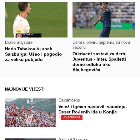
Bravo majstore
Derbi u okviru priprema za novu
sezonu
Haris Tabaković junak
Otkriveni sastavi za derbi
Salzburga: Ušao i pogodio
Juventus - Inter, Spalletti
za veliku pobjedu
donio odluku oko
Alajbegovića
NAJNOVIJE VIJESTI
Ozvaničeno
Velež i Igman nastavili saradnju:
Deset Rođenih ide u Konjic
·
ZVANIČNO