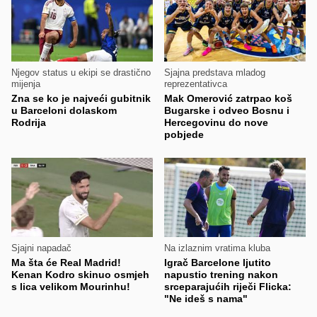
Njegov status u ekipi se drastično
Sjajna predstava mladog
mijenja
reprezentativca
Zna se ko je najveći gubitnik
Mak Omerović zatrpao koš
u Barceloni dolaskom
Bugarske i odveo Bosnu i
Rodrija
Hercegovinu do nove
pobjede
Sjajni napadač
Na izlaznim vratima kluba
Ma šta će Real Madrid!
Igrač Barcelone ljutito
Kenan Kodro skinuo osmjeh
napustio trening nakon
s lica velikom Mourinhu!
srceparajućih riječi Flicka:
"Ne ideš s nama"