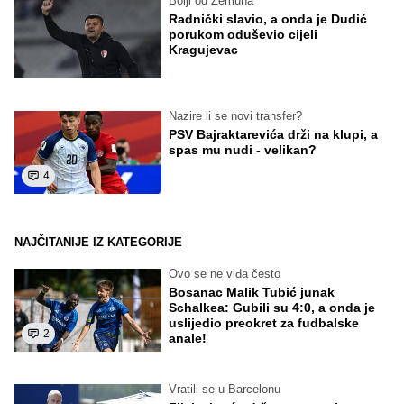
Bolji od Zemuna
Radnički slavio, a onda je Dudić
porukom oduševio cijeli
Kragujevac
Nazire li se novi transfer?
PSV Bajraktarevića drži na klupi, a
spas mu nudi - velikan?
4
NAJČITANIJE IZ KATEGORIJE
Ovo se ne viđa često
Bosanac Malik Tubić junak
Schalkea: Gubili su 4:0, a onda je
uslijedio preokret za fudbalske
2
anale!
Vratili se u Barcelonu