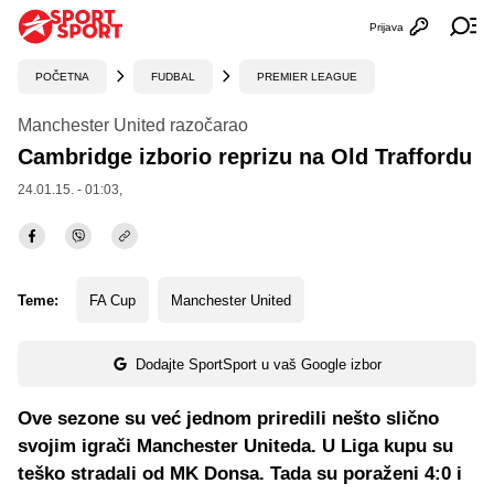
Prijava
Otvori profi
Ot
POČETNA
FUDBAL
PREMIER LEAGUE
Manchester United razočarao
Cambridge izborio reprizu na Old Traffordu
24.01.15. - 01:03,
Teme:
FA Cup
Manchester United
Dodajte SportSport u vaš Google izbor
Ove sezone su već jednom priredili nešto slično
svojim igrači Manchester Uniteda. U Liga kupu su
teško stradali od MK Donsa. Tada su poraženi 4:0 i