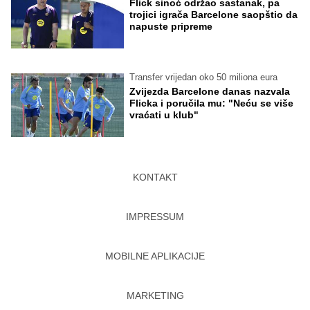
Flick sinoć održao sastanak, pa
trojici igrača Barcelone saopštio da
napuste pripreme
Transfer vrijedan oko 50 miliona eura
Zvijezda Barcelone danas nazvala
Flicka i poručila mu: "Neću se više
vraćati u klub"
KONTAKT
IMPRESSUM
MOBILNE APLIKACIJE
MARKETING