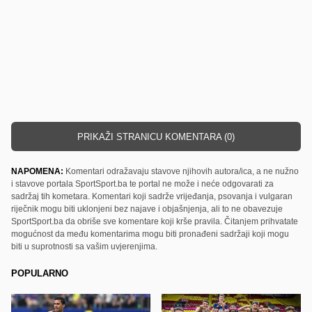
PRIKAŽI STRANICU KOMENTARA (0)
NAPOMENA:
Komentari odražavaju stavove njihovih autora/ica, a ne nužno
i stavove portala SportSport.ba te portal ne može i neće odgovarati za
sadržaj tih kometara. Komentari koji sadrže vrijeđanja, psovanja i vulgaran
riječnik mogu biti uklonjeni bez najave i objašnjenja, ali to ne obavezuje
SportSport.ba da obriše sve komentare koji krše pravila. Čitanjem prihvatate
mogućnost da među komentarima mogu biti pronađeni sadržaji koji mogu
biti u suprotnosti sa vašim uvjerenjima.
POPULARNO