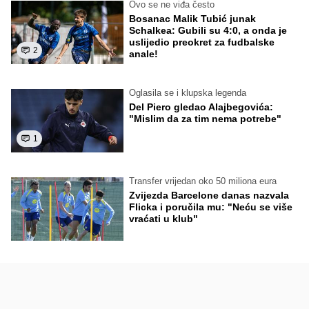
Ovo se ne viđa često
Bosanac Malik Tubić junak
Schalkea: Gubili su 4:0, a onda je
uslijedio preokret za fudbalske
2
anale!
Oglasila se i klupska legenda
Del Piero gledao Alajbegovića:
"Mislim da za tim nema potrebe"
1
Transfer vrijedan oko 50 miliona eura
Zvijezda Barcelone danas nazvala
Flicka i poručila mu: "Neću se više
vraćati u klub"