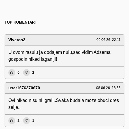
TOP KOMENTARI
Viveros2
09.06.26. 22:11
U ovom rasulu ja dodajem nulu,sad vidim Adzema
gospodin nikad laganiji!
0
2
user1676370670
08.06.26. 18:55
Ovi nikad nisu ni igrali..Svaka budala moze obuci dres
zelje..
2
1