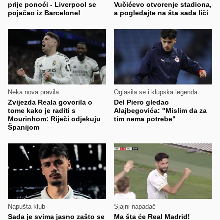
prije ponoći - Liverpool se
Vučićevo otvorenje stadiona,
pojačao iz Barcelone!
a pogledajte na šta sada liči
Neka nova pravila
Oglasila se i klupska legenda
Zvijezda Reala govorila o
Del Piero gledao
tome kako je raditi s
Alajbegovića: "Mislim da za
Mourinhom: Riječi odjekuju
tim nema potrebe"
Španijom
Napušta klub
Sjajni napadač
Sada je svima jasno zašto se
Ma šta će Real Madrid!