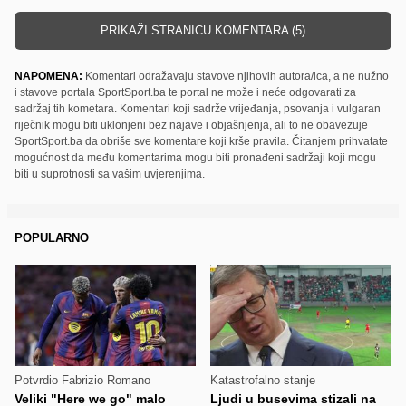
PRIKAŽI STRANICU KOMENTARA (5)
NAPOMENA:
Komentari odražavaju stavove njihovih autora/ica, a ne nužno
i stavove portala SportSport.ba te portal ne može i neće odgovarati za
sadržaj tih kometara. Komentari koji sadrže vrijeđanja, psovanja i vulgaran
riječnik mogu biti uklonjeni bez najave i objašnjenja, ali to ne obavezuje
SportSport.ba da obriše sve komentare koji krše pravila. Čitanjem prihvatate
mogućnost da među komentarima mogu biti pronađeni sadržaji koji mogu
biti u suprotnosti sa vašim uvjerenjima.
POPULARNO
Potvrdio Fabrizio Romano
Katastrofalno stanje
Veliki "Here we go" malo
Ljudi u busevima stizali na