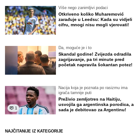
Više nego zanimljivi podaci
Otkriveno koliko Muharemović
zarađuje u Leedsu: Kada su vidjeli
cifru, mnogi nisu mogli vjerovati!
Da, moguće je i to
Skandal godine! Zvijezda odradila
zagrijavanje, pa tri minute pred
početak napravila šokantan potez!
Nacija koja je poznata po rasizmu ima
igrača tamnije puti
Preživio zemljotres na Haitiju,
usvojila ga argentinska porodica, a
1
sada je debitovao za Argentinu!
NAJČITANIJE IZ KATEGORIJE