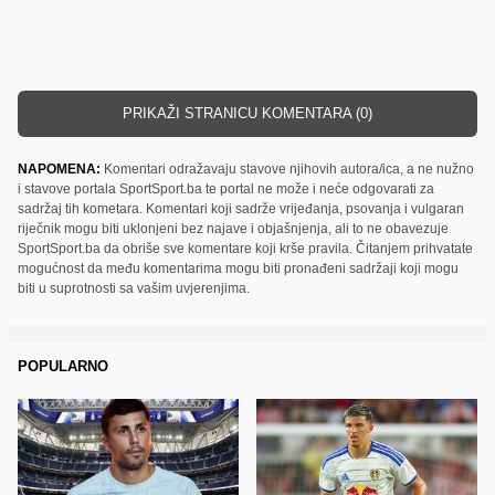
PRIKAŽI STRANICU KOMENTARA (0)
NAPOMENA:
Komentari odražavaju stavove njihovih autora/ica, a ne nužno
i stavove portala SportSport.ba te portal ne može i neće odgovarati za
sadržaj tih kometara. Komentari koji sadrže vrijeđanja, psovanja i vulgaran
riječnik mogu biti uklonjeni bez najave i objašnjenja, ali to ne obavezuje
SportSport.ba da obriše sve komentare koji krše pravila. Čitanjem prihvatate
mogućnost da među komentarima mogu biti pronađeni sadržaji koji mogu
biti u suprotnosti sa vašim uvjerenjima.
POPULARNO