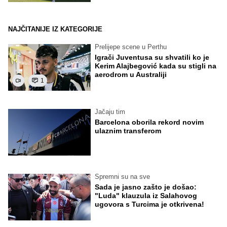
NAJČITANIJE IZ KATEGORIJE
Prelijepe scene u Perthu
Igrači Juventusa su shvatili ko je
Kerim Alajbegović kada su stigli na
aerodrom u Australiji
1
Jačaju tim
Barcelona oborila rekord novim
ulaznim transferom
Spremni su na sve
Sada je jasno zašto je došao:
"Luda" klauzula iz Salahovog
ugovora s Turcima je otkrivena!