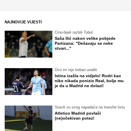
NAJNOVIJE VIJESTI
Crno-bijeli razbili Tobol
Saša Ilić nakon velike pobjede
Partizana: "Dešavaju se neke
stvari..."
Ovo im nije trebao uraditi
Istina izašla na vidjelo! Rodri kao
niko nikada ponizio Real, bolje mu
je da u Madrid ne dolazi!
Stavili su svog napadača na transfer listu
Atletico Madrid povlači
(ne)očekivan potez!