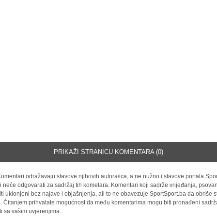
PRIKAŽI STRANICU KOMENTARA (0)
omentari odražavaju stavove njihovih autora/ica, a ne nužno i stavove portala Spor
i neće odgovarati za sadržaj tih kometara. Komentari koji sadrže vrijeđanja, psovan
iti uklonjeni bez najave i objašnjenja, ali to ne obavezuje SportSport.ba da obriše
la. Čitanjem prihvatate mogućnost da među komentarima mogu biti pronađeni sadrža
ti sa vašim uvjerenjima.