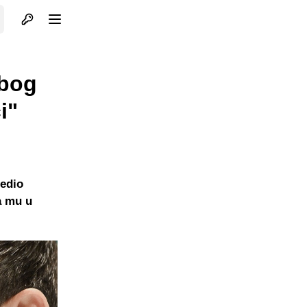
Otvori profil
Otvori meni
zbog
i"
jedio
a mu u