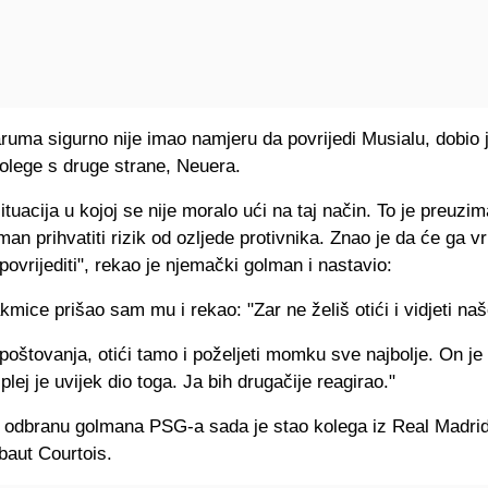
ruma sigurno nije imao namjeru da povrijedi Musialu, dobio 
kolege s druge strane, Neuera.
situacija u kojoj se nije moralo ući na taj način. To je preuzim
man prihvatiti rizik od ozljede protivnika. Znao je da će ga vr
povrijediti", rekao je njemački golman i nastavio:
akmice prišao sam mu i rekao: "Zar ne želiš otići i vidjeti na
 poštovanja, otići tamo i poželjeti momku sve najbolje. On je 
plej je uvijek dio toga. Ja bih drugačije reagirao."
 odbranu golmana PSG-a sada je stao kolega iz Real Madrida
baut Courtois.