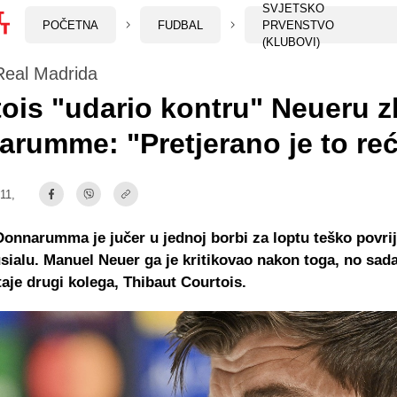
SVJETSKO
POČETNA
FUDBAL
PRVENSTVO
(KLUBOVI)
eal Madrida
ois "udario kontru" Neueru 
rumme: "Pretjerano je to reć
:11,
Donnarumma je jučer u jednoj borbi za loptu teško povri
ialu. Manuel Neuer ga je kritikovao nakon toga, no sad
aje drugi kolega, Thibaut Courtois.