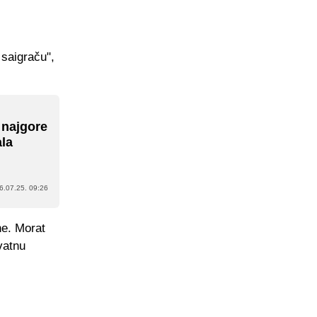
 saigraču",
 najgore
ala
6.07.25. 09:26
ne. Morat
vatnu