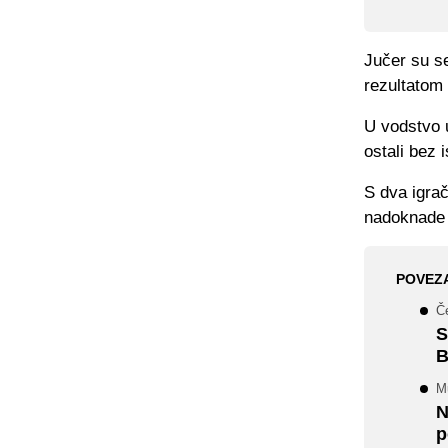
Jučer su se
rezultatom 
U vodstvo u
ostali bez 
S dva igrač
nadoknade
POVEZ
Č
S
B
M
N
p