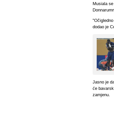
Musiala se 
Donnarummu
"Očigledno 
dodao je Co
Jasno je d
će bavarski
zamjenu.