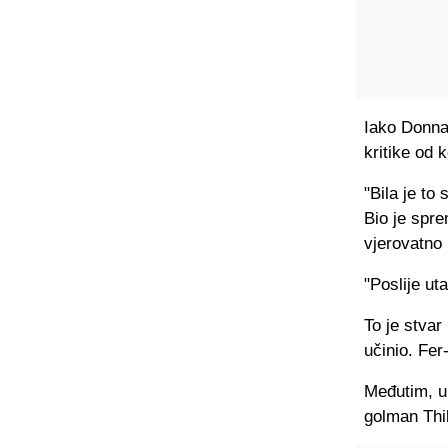
Iako Donna
kritike od 
"Bila je to 
Bio je spre
vjerovatno 
"Poslije ut
To je stvar
učinio. Fer-
Međutim, u
golman Thi