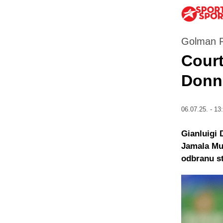
Golman R
Court
Donna
06.07.25. - 13
Gianluigi 
Jamala Mus
odbranu st