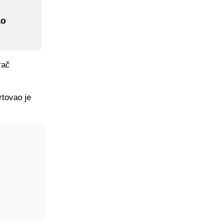
ao
rač
rtovao je