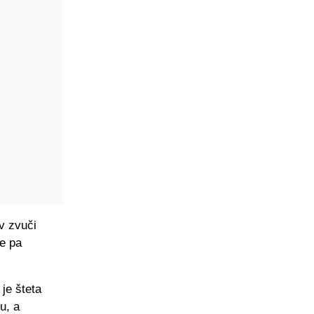
v zvuči
je pa
je šteta
u, a