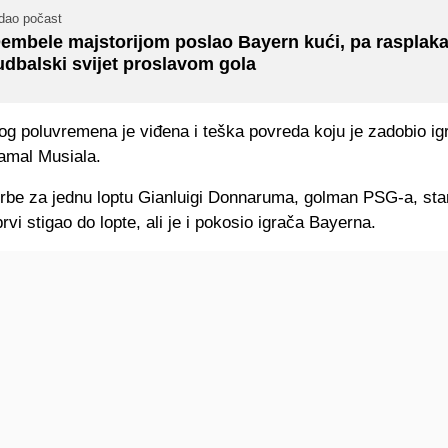
dao počast
embele majstorijom poslao Bayern kući, pa rasplak
udbalski svijet proslavom gola
og poluvremena je viđena i teška povreda koju je zadobio ig
amal Musiala.
orbe za jednu loptu Gianluigi Donnaruma, golman PSG-a, sta
prvi stigao do lopte, ali je i pokosio igrača Bayerna.