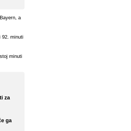
 Bayern, a
 92. minuti
toj minuti
i za
će ga