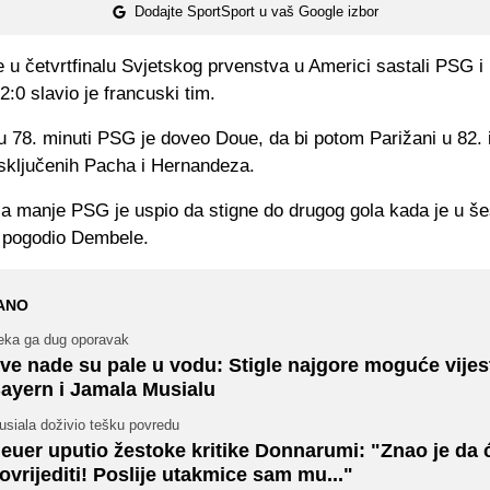
Dodajte SportSport u vaš Google izbor
 u četvrtfinalu Svjetskog prvenstva u Americi sastali PSG i
2:0 slavio je francuski tim.
 78. minuti PSG je doveo Doue, da bi potom Parižani u 82. i
isključenih Pacha i Hernandeza.
a manje PSG je uspio da stigne do drugog gola kada je u šes
 pogodio Dembele.
ANO
eka ga dug oporavak
ve nade su pale u vodu: Stigle najgore moguće vijest
ayern i Jamala Musialu
usiala doživio tešku povredu
euer uputio žestoke kritike Donnarumi: "Znao je da 
ovrijediti! Poslije utakmice sam mu..."