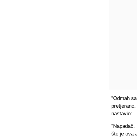
"Odmah sam
pretjerano,
nastavio:
"Napadač, k
što je ova 