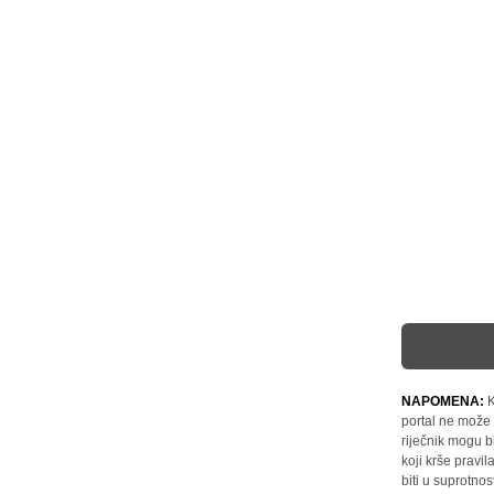
NAPOMENA:
K
portal ne može 
riječnik mogu b
koji krše pravi
biti u suprotnos