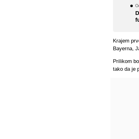
O
D
f
Krajem prv
Bayerna, J
Prilikom b
tako da je 