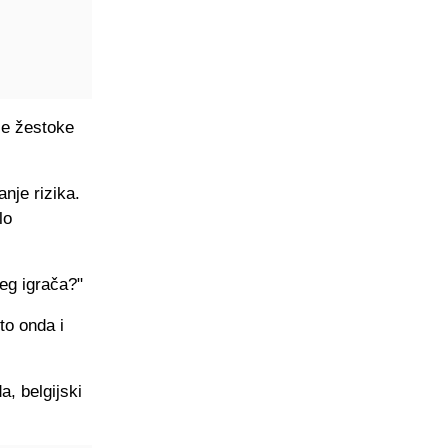
je žestoke
anje rizika.
lo
šeg igrača?"
to onda i
, belgijski