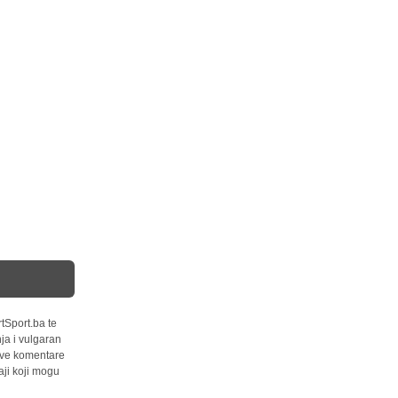
tSport.ba te
ja i vulgaran
 sve komentare
ji koji mogu