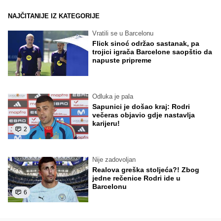
NAJČITANIJE IZ KATEGORIJE
Vratili se u Barcelonu
Flick sinoć održao sastanak, pa
trojici igrača Barcelone saopštio da
napuste pripreme
Odluka je pala
Sapunici je došao kraj: Rodri
večeras objavio gdje nastavlja
karijeru!
2
Nije zadovoljan
Realova greška stoljeća?! Zbog
jedne rečenice Rodri ide u
Barcelonu
6