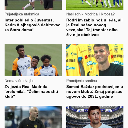
Prijateljska utakmica
Nasljednik Modrića i Kroosa?
Inter pobijedio Juventus,
Rodri im zabio nož u leđa, ali
Kerim Alajbegović debitovao
je Real našao novog
za Staru damu!
veznjaka! Taj transfer niko
živ nije očekivao
Nema više dvojbe
Promijenio sredinu
Zvijezda Real Madrida
Samed Baždar predstavljen u
'prelomila': "Želim napustiti
novom klubu: Zmaj potpisao
klub"
ugovor do 2031. godine