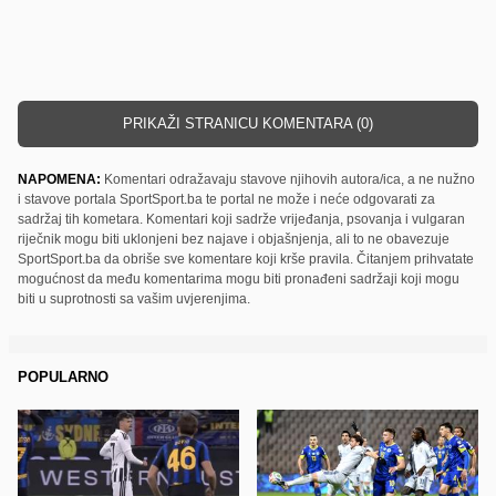
PRIKAŽI STRANICU KOMENTARA (0)
NAPOMENA:
Komentari odražavaju stavove njihovih autora/ica, a ne nužno
i stavove portala SportSport.ba te portal ne može i neće odgovarati za
sadržaj tih kometara. Komentari koji sadrže vrijeđanja, psovanja i vulgaran
riječnik mogu biti uklonjeni bez najave i objašnjenja, ali to ne obavezuje
SportSport.ba da obriše sve komentare koji krše pravila. Čitanjem prihvatate
mogućnost da među komentarima mogu biti pronađeni sadržaji koji mogu
biti u suprotnosti sa vašim uvjerenjima.
POPULARNO