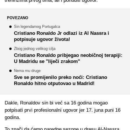
treninzima prvog tima, ali i ponuditi ugovor.
POVEZANO
Sin legendarnog Portugalca
Cristiano Ronaldo Jr odlazi iz Al Nassra i
potpisuje ugovor života!
Zbog jednog velikog cilja
Cristiano Ronaldo pribjegao neobičnoj terapiji:
U Madridu se "liječi zrakom"
Nema mu druge
Sve se promijenilo preko noći: Cristiano
Ronaldo hitno otputovao u Madrid!
Dakle, Ronaldov sin bi već sa 16 godina mogao
potpisati prvi profesionalni ugovor jer 17. juna puni 16
godina.
To znači da ćemo naredne sezone u dresu Al-Nassra