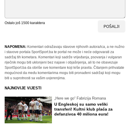
Ostalo još
1500
karaktera
POŠALJI
NAPOMENA:
Komentari odražavaju stavove njihovih autora/ica, a ne nužno
i stavove portala SportSport.ba te portal ne može i neće odgovarati za
sadržaj tih kometara. Komentari koji sadrže vrijeđanja, psovanja i vulgaran
riječnik mogu biti uklonjeni bez najave i objašnjenja, ali to ne obavezuje
SportSport.ba da obriše sve komentare koji krše pravila. Čitanjem prihvatate
mogućnost da među komentarima mogu biti pronađeni sadržaji koji mogu
biti u suprotnosti sa vašim uvjerenjima.
NAJNOVIJE VIJESTI
„Here we go“ Fabrizija Romana
U Engleskoj su samo veliki
transferi! Kultni klub plaća za
defanzivca 40 miliona eura!