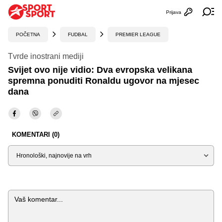
Prijava
Otvori profi
Ot
POČETNA
FUDBAL
PREMIER LEAGUE
Tvrde inostrani mediji
Svijet ovo nije vidio: Dva evropska velikana
spremna ponuditi Ronaldu ugovor na mjesec
dana
KOMENTARI (0)
Sortiraj
Komentar