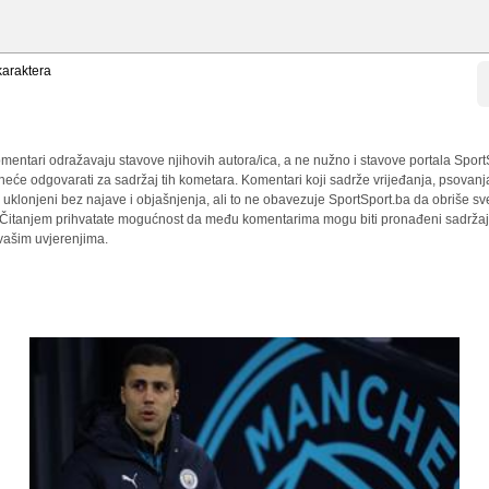
araktera
mentari odražavaju stavove njihovih autora/ica, a ne nužno i stavove portala Sport
 neće odgovarati za sadržaj tih kometara. Komentari koji sadrže vrijeđanja, psovanj
i uklonjeni bez najave i objašnjenja, ali to ne obavezuje SportSport.ba da obriše 
a. Čitanjem prihvatate mogućnost da među komentarima mogu biti pronađeni sadržaji
 vašim uvjerenjima.