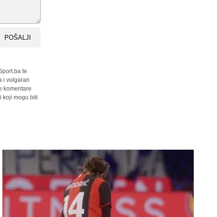
POŠALJI
Sport.ba te
a i vulgaran
sve komentare
 koji mogu biti