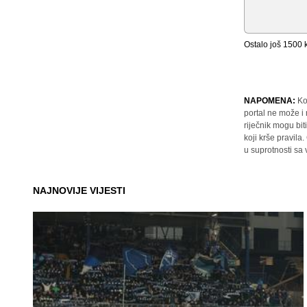
Ostalo još
1500
k
NAPOMENA:
Ko
portal ne može i
riječnik mogu bit
koji krše pravil
u suprotnosti sa
NAJNOVIJE VIJESTI