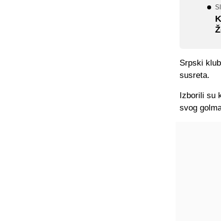
S
K
Ž
Srpski klub
susreta.
Izborili su
svog golma