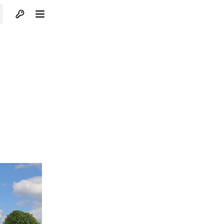
Otvori profil
Otvori meni