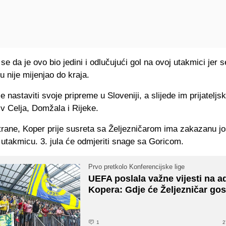
 se da je ovo bio jedini i odlučujući gol na ovoj utakmici jer s
 nije mijenjao do kraja.
e nastaviti svoje pripreme u Sloveniji, a slijede im prijateljs
v Celja, Domžala i Rijeke.
trane, Koper prije susreta sa Željezničarom ima zakazanu jo
u utakmicu. 3. jula će odmjeriti snage sa Goricom.
Prvo pretkolo Konferencijske lige
UEFA poslala važne vijesti na a
Kopera: Gdje će Željezničar gos
1
2