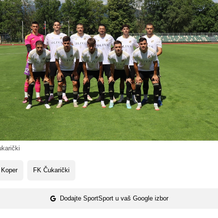
karički
 Koper
FK Čukarički
Dodajte SportSport u vaš Google izbor