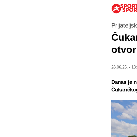
Prijatelj
Čukar
otvor
28.06.25. - 13
Danas je n
Čukaričkog