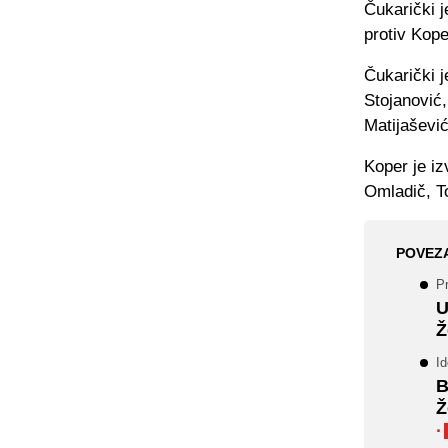
Čukarički j
protiv Kope
Čukarički 
Stojanović,
Matijašević
Koper je iz
Omladič, To
POVEZ
Pr
U
Ž
Id
B
Ž
·