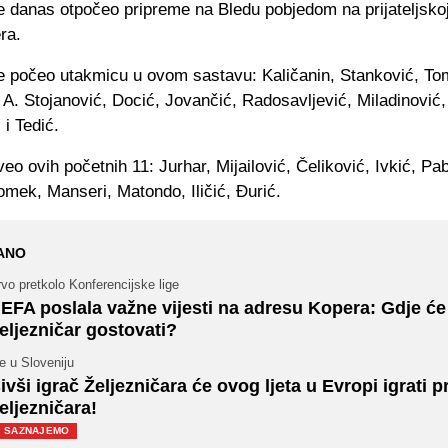
e danas otpočeo pripreme na Bledu pobjedom na prijateljsko
ra.
je počeo utakmicu u ovom sastavu: Kaličanin, Stanković, To
 A. Stojanović, Docić, Jovančić, Radosavljević, Miladinović,
 i Tedić.
veo ovih početnih 11: Jurhar, Mijailović, Čeliković, Ivkić, Pab
mek, Manseri, Matondo, Iličić, Đurić.
ANO
vo pretkolo Konferencijske lige
EFA poslala važne vijesti na adresu Kopera: Gdje će
eljezničar gostovati?
e u Sloveniju
ivši igrač Željezničara će ovog ljeta u Evropi igrati p
eljezničara!
SAZNAJEMO