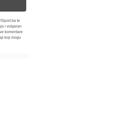
tSport.ba te
ja i vulgaran
 sve komentare
ji koji mogu