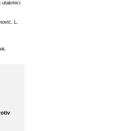
j utakmici
mović, L.
ai,
rotiv