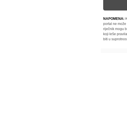
NAPOMENA:
K
portal ne može 
riječnik mogu b
koji krše pravi
biti u suprotnos