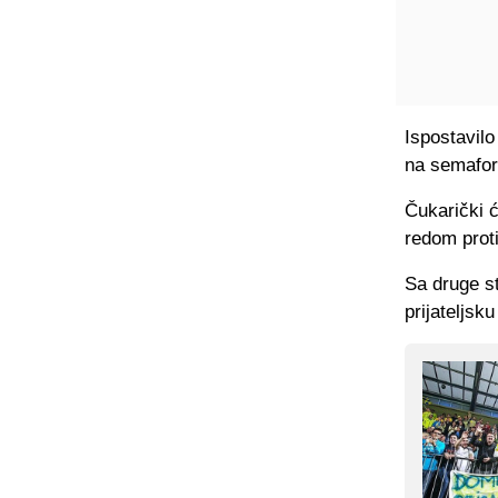
Ispostavilo
na semaforu
Čukarički ć
redom proti
Sa druge s
prijateljsk