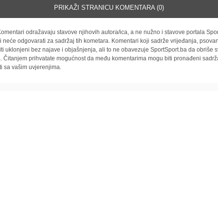
PRIKAŽI STRANICU KOMENTARA (0)
omentari odražavaju stavove njihovih autora/ica, a ne nužno i stavove portala Spor
i neće odgovarati za sadržaj tih kometara. Komentari koji sadrže vrijeđanja, psovan
iti uklonjeni bez najave i objašnjenja, ali to ne obavezuje SportSport.ba da obriše
la. Čitanjem prihvatate mogućnost da među komentarima mogu biti pronađeni sadrža
ti sa vašim uvjerenjima.