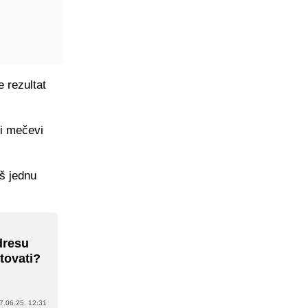
e rezultat
ki mečevi
š jednu
dresu
tovati?
7.06.25. 12:31