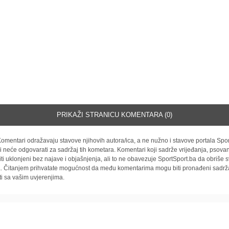
PRIKAŽI STRANICU KOMENTARA (0)
omentari odražavaju stavove njihovih autora/ica, a ne nužno i stavove portala Spor
i neće odgovarati za sadržaj tih kometara. Komentari koji sadrže vrijeđanja, psovan
iti uklonjeni bez najave i objašnjenja, ali to ne obavezuje SportSport.ba da obriše
la. Čitanjem prihvatate mogućnost da među komentarima mogu biti pronađeni sadrža
ti sa vašim uvjerenjima.