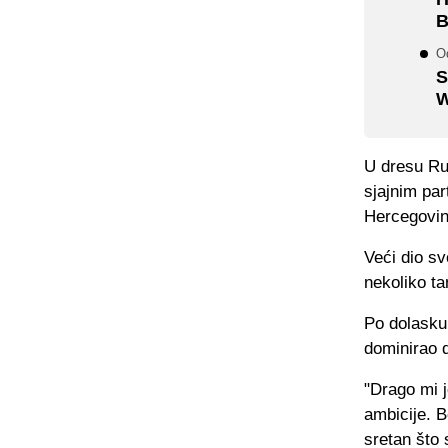
B
O
S
W
U dresu Rud
sjajnim par
Hercegovin
Veći dio sv
nekoliko t
Po dolasku 
dominirao
"Drago mi j
ambicije. 
sretan što