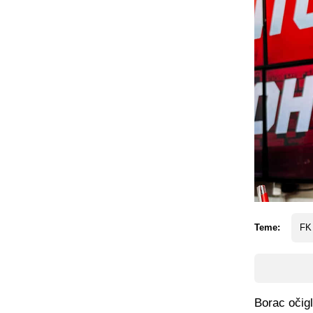
Teme:
FK
Borac očigl