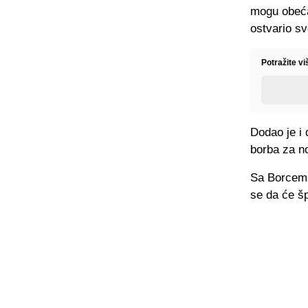
mogu obeća
ostvario sv
Potražite v
Dodao je i 
borba za no
Sa Borcem j
se da će šp