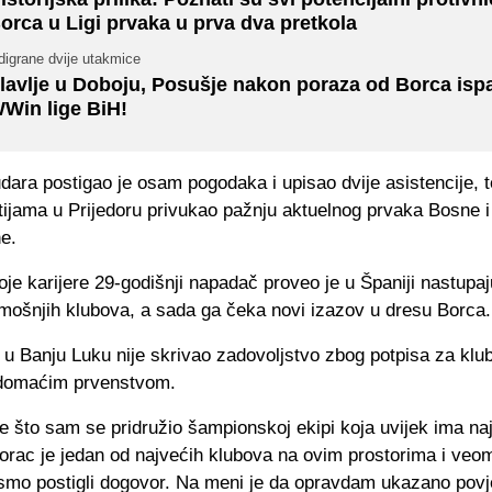
orca u Ligi prvaka u prva dva pretkola
digrane dvije utakmice
lavlje u Doboju, Posušje nakon poraza od Borca ispa
Win lige BiH!
ara postigao je osam pogodaka i upisao dvije asistencije, t
tijama u Prijedoru privukao pažnju aktuelnog prvaka Bosne i
e.
oje karijere 29-godišnji napadač proveo je u Španiji nastupaj
amošnjih klubova, a sada ga čeka novi izazov u dresu Borca.
u Banju Luku nije skrivao zadovoljstvo zbog potpisa za klub 
 domaćim prvenstvom.
e što sam se pridružio šampionskoj ekipi koja uvijek ima na
Borac je jedan od najvećih klubova na ovim prostorima i ve
 smo postigli dogovor. Na meni je da opravdam ukazano povje