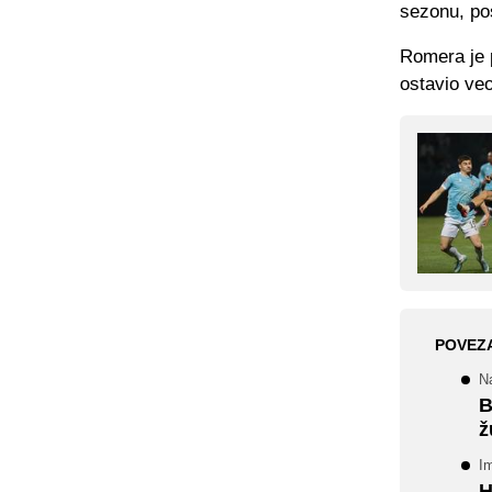
sezonu, po
Romera je 
ostavio ve
POVEZ
Na
B
ž
Im
H