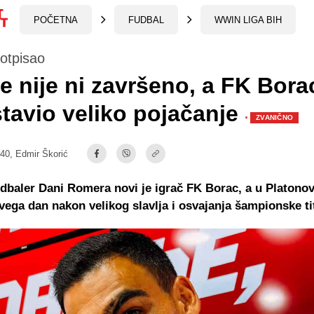
POČETNA
FUDBAL
WWIN LIGA BIH
otpisao
je nije ni završeno, a FK Bora
tavio veliko pojačanje
·
ZVANIČNO
:40,
Edmir Škorić
dbaler Dani Romera novi je igrač FK Borac, a u Platonov
svega dan nakon velikog slavlja i osvajanja šampionske ti