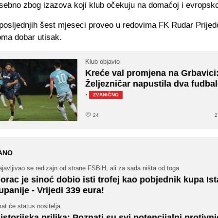
sebno zbog izazova koji klub očekuju na domaćoj i evropsko
posljednjih šest mjeseci proveo u redovima FK Rudar Prijedo
oma dobar utisak.
Klub objavio
Kreće val promjena na Grbavici
Željezničar napustila dva fudba
·
ZVANIČNO
24
2
ANO
javljivao se redizajn od strane FSBiH, ali za sada ništa od toga
orac je sinoć dobio isti trofej kao pobjednik kupa Is
upanije - Vrijedi 339 eura!
at će status nositelja
istorijska prilika: Poznati su svi potencijalni protivni