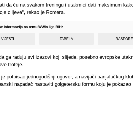
ti da ću na svakom treningu i utakmici dati maksimum kako
oje ciljeve", rekao je Romera.
iše informacija na temu WWin liga BiH:
VIJESTI
TABELA
RASPOR
da ga raduju svi izazovi koji slijede, posebno evropske utak
ve trofeje.
e potpisao jednogodišnji ugovor, a navijači banjalučkog klu
anski napadač nastaviti golgetersku formu koju je pokazao 