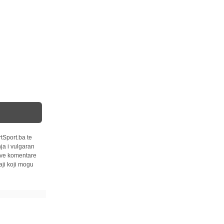
tSport.ba te
ja i vulgaran
 sve komentare
ji koji mogu