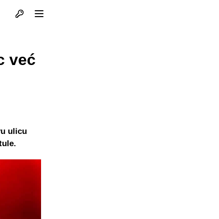
Otvori profil
Otvori meni
c već
u ulicu
tule.