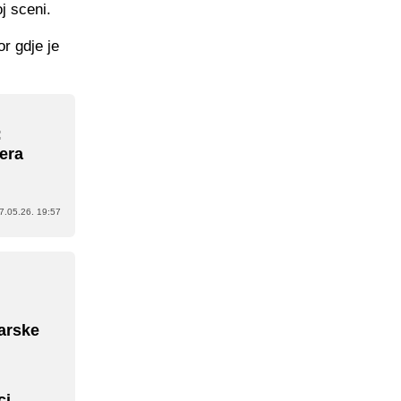
j sceni.
r gdje je
:
lera
7.05.26. 19:57
tarske
ci