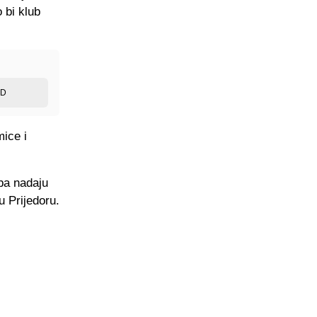
 bi klub
ED
mice i
ba nadaju
u Prijedoru.