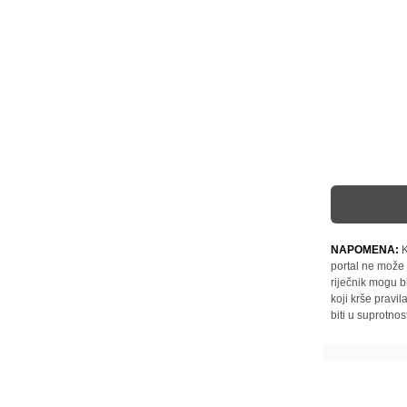
NAPOMENA:
K
portal ne može 
riječnik mogu b
koji krše pravi
biti u suprotnos