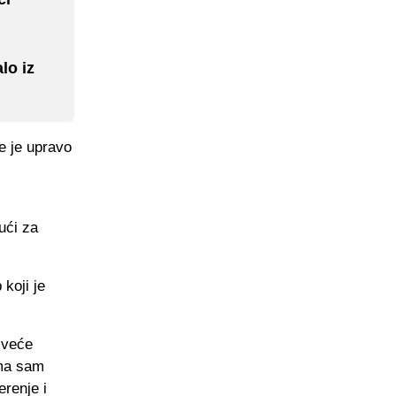
lo iz
e je upravo
ući za
koji je
jveće
oma sam
renje i