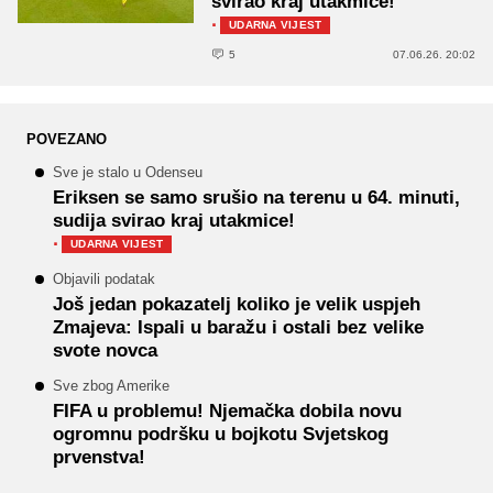
svirao kraj utakmice!
·
UDARNA VIJEST
5
07.06.26. 20:02
POVEZANO
Sve je stalo u Odenseu
Eriksen se samo srušio na terenu u 64. minuti,
sudija svirao kraj utakmice!
·
UDARNA VIJEST
Objavili podatak
Još jedan pokazatelj koliko je velik uspjeh
Zmajeva: Ispali u baražu i ostali bez velike
svote novca
Sve zbog Amerike
FIFA u problemu! Njemačka dobila novu
ogromnu podršku u bojkotu Svjetskog
prvenstva!