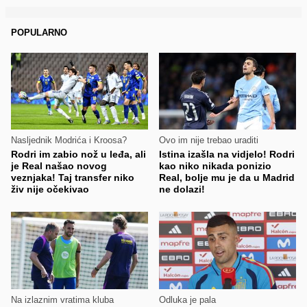
POPULARNO
Nasljednik Modrića i Kroosa?
Ovo im nije trebao uraditi
Rodri im zabio nož u leđa, ali
Istina izašla na vidjelo! Rodri
je Real našao novog
kao niko nikada ponizio
veznjaka! Taj transfer niko
Real, bolje mu je da u Madrid
živ nije očekivao
ne dolazi!
Na izlaznim vratima kluba
Odluka je pala