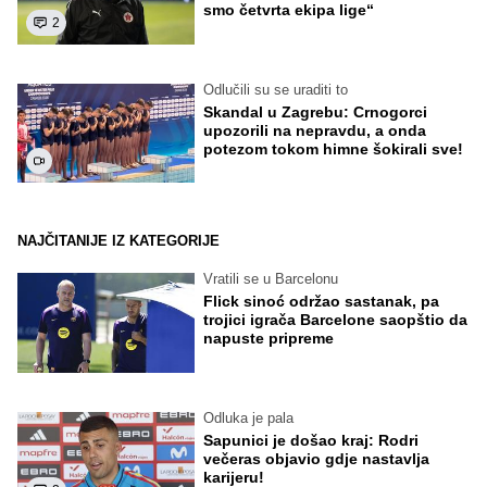
smo četvrta ekipa lige“
2
Odlučili su se uraditi to
Skandal u Zagrebu: Crnogorci
upozorili na nepravdu, a onda
potezom tokom himne šokirali sve!
NAJČITANIJE IZ KATEGORIJE
Vratili se u Barcelonu
Flick sinoć održao sastanak, pa
trojici igrača Barcelone saopštio da
napuste pripreme
Odluka je pala
Sapunici je došao kraj: Rodri
večeras objavio gdje nastavlja
karijeru!