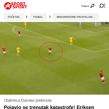
Prijava
Otvori profi
Ot
POČETNA
FUDBAL
MEĐUNARODNE PRIJATELJSKE UTAKMICE
Utakmica Danske prekinuta
Pojavio se trenutak katastrofe! Eriksen