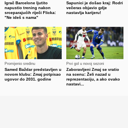
Igrač Barcelone ljutito
Sapunici je došao kraj: Rodri
napustio trening nakon
večeras objavio gdje
srceparajućih riječi Flicka:
nastavlja karijeru!
"Ne ideš s nama"
Promijenio sredinu
Prvi gol u novoj sezoni
Samed Baždar predstavljen u
Zaboravljeni Zmaj se vratio
novom klubu: Zmaj potpisao
na scenu: Želi nazad u
ugovor do 2031. godine
reprezentaciju, a ako ovako
nastavi...