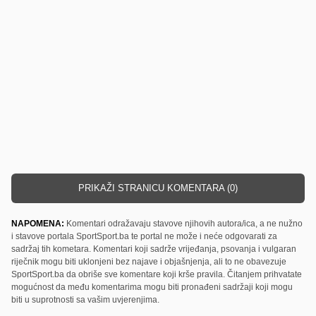
PRIKAŽI STRANICU KOMENTARA (0)
NAPOMENA:
Komentari odražavaju stavove njihovih autora/ica, a ne nužno
i stavove portala SportSport.ba te portal ne može i neće odgovarati za
sadržaj tih kometara. Komentari koji sadrže vrijeđanja, psovanja i vulgaran
riječnik mogu biti uklonjeni bez najave i objašnjenja, ali to ne obavezuje
SportSport.ba da obriše sve komentare koji krše pravila. Čitanjem prihvatate
mogućnost da među komentarima mogu biti pronađeni sadržaji koji mogu
biti u suprotnosti sa vašim uvjerenjima.