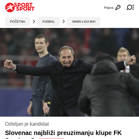
Prijava
Otvori profi
Ot
POČETNA
FUDBAL
WWIN LIGA BIH
Ozbiljan je kandidat
Slovenac najbliži preuzimanju klupe FK