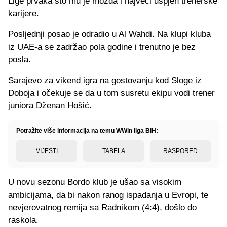
Lige prvaka što mu je možda i najveći uspjeh trenerske
karijere.
Posljednji posao je odradio u Al Wahdi. Na klupi kluba
iz UAE-a se zadržao pola godine i trenutno je bez
posla.
Sarajevo za vikend igra na gostovanju kod Sloge iz
Doboja i očekuje se da u tom susretu ekipu vodi trener
juniora Dženan Hošić.
Potražite više informacija na temu WWin liga BiH:
VIJESTI
TABELA
RASPORED
U novu sezonu Bordo klub je ušao sa visokim
ambicijama, da bi nakon ranog ispadanja u Evropi, te
nevjerovatnog remija sa Radnikom (4:4), došlo do
raskola.