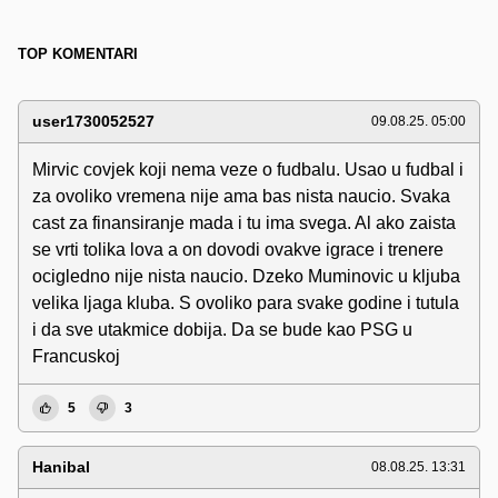
TOP KOMENTARI
user1730052527
09.08.25. 05:00
Mirvic covjek koji nema veze o fudbalu. Usao u fudbal i
za ovoliko vremena nije ama bas nista naucio. Svaka
cast za finansiranje mada i tu ima svega. Al ako zaista
se vrti tolika lova a on dovodi ovakve igrace i trenere
ocigledno nije nista naucio. Dzeko Muminovic u kljuba
velika ljaga kluba. S ovoliko para svake godine i tutula
i da sve utakmice dobija. Da se bude kao PSG u
Francuskoj
5
3
Hanibal
08.08.25. 13:31