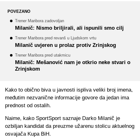
POVEZANO
Trener Maribora zadovoljan
Milanič: Nismo briljirali, ali ispunili smo cilj
Trener Maribora pred revanš u Ljudskom vrtu
Milanič uvjeren u prolaz protiv Zrinjskog
Trener Maribora pred utakmicu
Milanič: Mešanović nam je otkrio neke stvari o
Zrinjskom
Kako to obično biva u javnosti ispliva veliki broj imena,
međutim nezvanične informacije govore da jedan ima
prednost od ostalih.
Naime, kako SportSport saznaje Darko Milanič je
ozbiljan kandidat da preuzme užarenu stolicu aktuelnog
osvajača Kupa BiH.