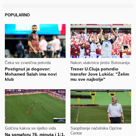
POPULARNO
Čeka se zvanična potvrda
Nakon utakmice protiv Botosanija
Postignut je dogovor:
Trener U.Cluja potvrdio
Mohamed Salah ima novi
transfer Jove Lukića: "Želim
klub
mu sve najbolje"
Golčina kakva se rijetko viđa
Saopštenje načelnika Općine
Centar
Na semaforu 76. minuta i 1:1,