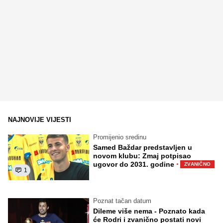
NAJNOVIJE VIJESTI
Promijenio sredinu
Samed Baždar predstavljen u
novom klubu: Zmaj potpisao
·
ugovor do 2031. godine
ZVANIČNO
1
Poznat tačan datum
Dileme više nema - Poznato kada
će Rodri i zvanično postati novi