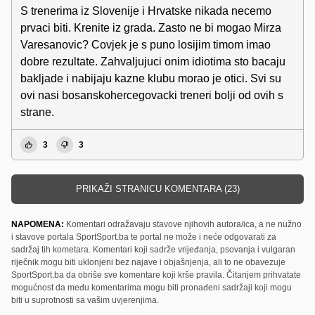
S trenerima iz Slovenije i Hrvatske nikada necemo
prvaci biti. Krenite iz grada. Zasto ne bi mogao Mirza
Varesanovic? Covjek je s puno losijim timom imao
dobre rezultate. Zahvaljujuci onim idiotima sto bacaju
bakljade i nabijaju kazne klubu morao je otici. Svi su
ovi nasi bosanskohercegovacki treneri bolji od ovih s
strane.
3
3
PRIKAŽI STRANICU KOMENTARA (23)
NAPOMENA:
Komentari odražavaju stavove njihovih autora/ica, a ne nužno
i stavove portala SportSport.ba te portal ne može i neće odgovarati za
sadržaj tih kometara. Komentari koji sadrže vrijeđanja, psovanja i vulgaran
riječnik mogu biti uklonjeni bez najave i objašnjenja, ali to ne obavezuje
SportSport.ba da obriše sve komentare koji krše pravila. Čitanjem prihvatate
mogućnost da među komentarima mogu biti pronađeni sadržaji koji mogu
biti u suprotnosti sa vašim uvjerenjima.