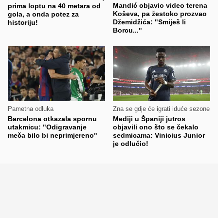
Mandić objavio video terena
prima loptu na 40 metara od
Koševa, pa žestoko prozvao
gola, a onda potez za
Džemidžića: "Smiješ li
historiju!
Borcu..."
Pametna odluka
Zna se gdje će igrati iduće sezone
Barcelona otkazala spornu
Mediji u Španiji jutros
utakmicu: "Odigravanje
objavili ono što se čekalo
meča bilo bi neprimjereno"
sedmicama: Vinicius Junior
je odlučio!