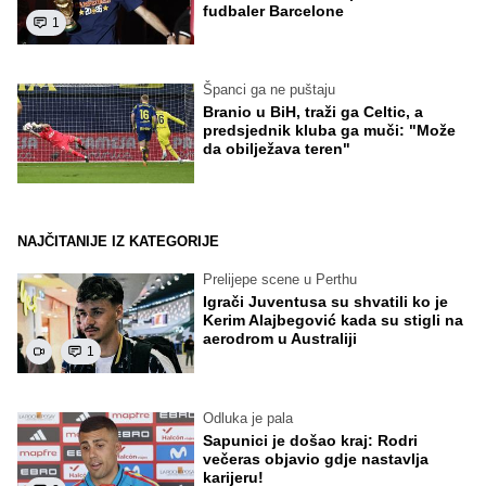
fudbaler Barcelone
1
Španci ga ne puštaju
Branio u BiH, traži ga Celtic, a
predsjednik kluba ga muči: "Može
da obilježava teren"
NAJČITANIJE IZ KATEGORIJE
Prelijepe scene u Perthu
Igrači Juventusa su shvatili ko je
Kerim Alajbegović kada su stigli na
aerodrom u Australiji
1
Odluka je pala
Sapunici je došao kraj: Rodri
večeras objavio gdje nastavlja
karijeru!