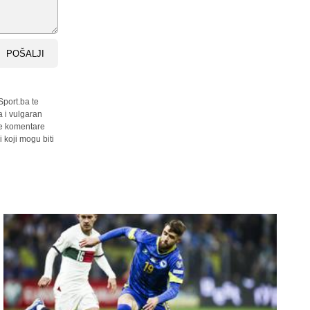
POŠALJI
Sport.ba te
a i vulgaran
sve komentare
 koji mogu biti