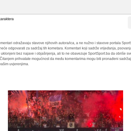
araktera
mentari odražavaju stavove njihovih autora/ica, a ne nužno i stavove portala Sport
 neće odgovarati za sadržaj tih kometara. Komentari koji sadrže vrijeđanja, psovanj
i uklonjeni bez najave i objašnjenja, ali to ne obavezuje SportSport.ba da obriše 
a. Čitanjem prihvatate mogućnost da među komentarima mogu biti pronađeni sadržaji
 vašim uvjerenjima.