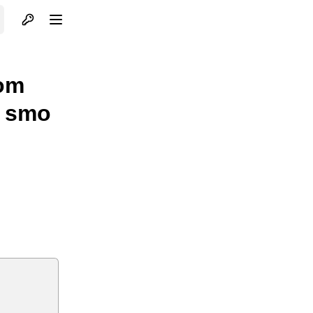
Otvori profil
Otvori meni
nom
i smo