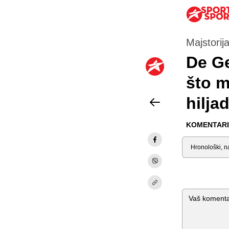
Majstorija
De Ge
što m
hilja
KOMENTARI 
Sortiraj
Komentar