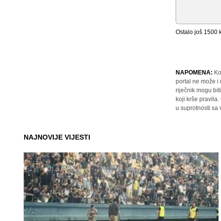
Ostalo još
1500
k
NAPOMENA:
Ko
portal ne može i
riječnik mogu bit
koji krše pravil
u suprotnosti sa
NAJNOVIJE VIJESTI