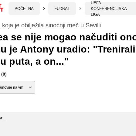
UEFA
POČETNA
FUDBAL
KONFERENCIJSKA
LIGA
 koja je obilježila sinoćnji meč u Sevilli
a se nije mogao načuditi o
u je Antony uradio: "Treniral
du puta, a on..."
(0)