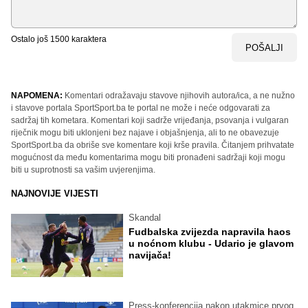
Ostalo još
1500
karaktera
POŠALJI
NAPOMENA:
Komentari odražavaju stavove njihovih autora/ica, a ne nužno
i stavove portala SportSport.ba te portal ne može i neće odgovarati za
sadržaj tih kometara. Komentari koji sadrže vrijeđanja, psovanja i vulgaran
riječnik mogu biti uklonjeni bez najave i objašnjenja, ali to ne obavezuje
SportSport.ba da obriše sve komentare koji krše pravila. Čitanjem prihvatate
mogućnost da među komentarima mogu biti pronađeni sadržaji koji mogu
biti u suprotnosti sa vašim uvjerenjima.
NAJNOVIJE VIJESTI
Skandal
Fudbalska zvijezda napravila haos
u noćnom klubu - Udario je glavom
navijača!
Press-konferencija nakon utakmice prvog