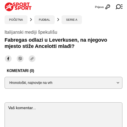
Prijava
Otvori profi
Ot
POČETNA
FUDBAL
SERIE A
Italijanski mediji špekulišu
Fabregas odlazi u Leverkusen, na njegovo
mjesto stiže Ancelotti mlađi?
KOMENTARI (0)
Sortiraj
Komentar