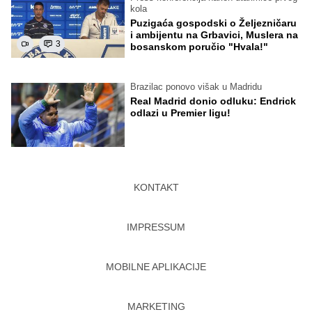
kola
Puzigaća gospodski o Željezničaru
i ambijentu na Grbavici, Muslera na
3
bosanskom poručio "Hvala!"
Brazilac ponovo višak u Madridu
Real Madrid donio odluku: Endrick
odlazi u Premier ligu!
KONTAKT
IMPRESSUM
MOBILNE APLIKACIJE
MARKETING